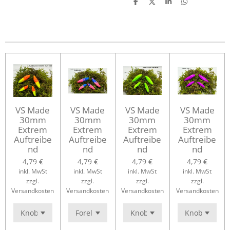
T
T
T
T
e
e
e
e
i
i
i
i
l
l
l
l
e
e
e
e
n
n
n
n
VS Made
VS Made
VS Made
VS Made
30mm
30mm
30mm
30mm
Extrem
Extrem
Extrem
Extrem
Auftreibe
Auftreibe
Auftreibe
Auftreibe
nd
nd
nd
nd
4,79 €
4,79 €
4,79 €
4,79 €
inkl. MwSt
inkl. MwSt
inkl. MwSt
inkl. MwSt
zzgl.
zzgl.
zzgl.
zzgl.
Versandkosten
Versandkosten
Versandkosten
Versandkosten