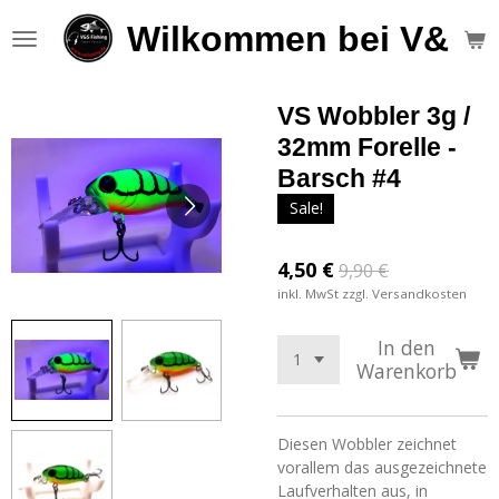
Zum
Wilkommen bei V&S F
Hauptinhalt
springen
VS Wobbler 3g /
32mm Forelle -
Barsch #4
Sale!
4,50 €
9,90 €
inkl. MwSt zzgl. Versandkosten
In den
Warenkorb
Diesen Wobbler zeichnet
vorallem das ausgezeichnete
Laufverhalten aus, in