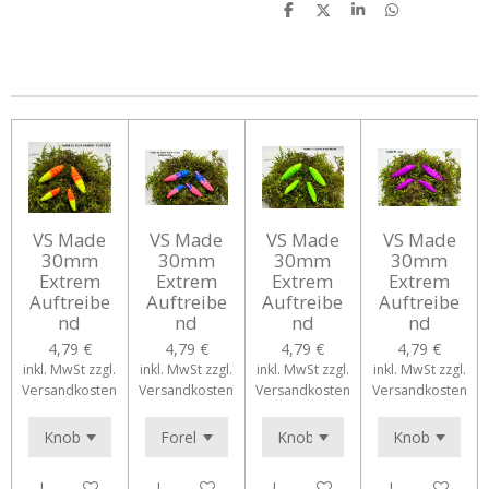
T
T
T
T
e
e
e
e
i
i
i
i
l
l
l
l
e
e
e
e
n
n
n
n
VS Made
VS Made
VS Made
VS Made
30mm
30mm
30mm
30mm
Extrem
Extrem
Extrem
Extrem
Auftreibe
Auftreibe
Auftreibe
Auftreibe
nd
nd
nd
nd
4,79 €
4,79 €
4,79 €
4,79 €
inkl. MwSt zzgl.
inkl. MwSt zzgl.
inkl. MwSt zzgl.
inkl. MwSt zzgl.
Versandkosten
Versandkosten
Versandkosten
Versandkosten
In den Warenkorb
In den Warenkorb
In den Warenkorb
In den Waren