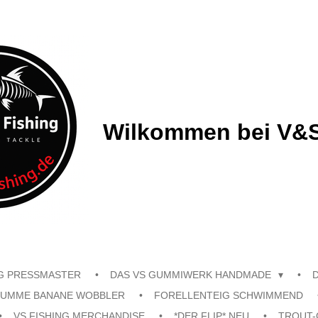
Wilkommen bei V&S
G PRESSMASTER
DAS VS GUMMIWERK HANDMADE
UMME BANANE WOBBLER
FORELLENTEIG SCHWIMMEND
VS FISHING MERCHANDISE
*DER FLIP* NEU
TROUT-