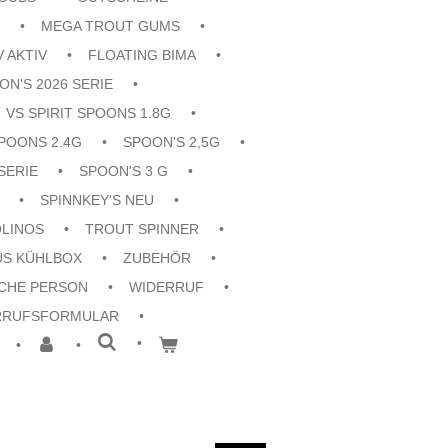
MEGA TROUT GUMS
V AKTIV
FLOATING BIMA
ON'S 2026 SERIE
VS SPIRIT SPOONS 1.8G
POONS 2.4G
SPOON'S 2,5G
SERIE
SPOON'S 3 G
SPINNKEY'S NEU
OLINOS
TROUT SPINNER
US KÜHLBOX
ZUBEHÖR
CHE PERSON
WIDERRUF
RRUFSFORMULAR