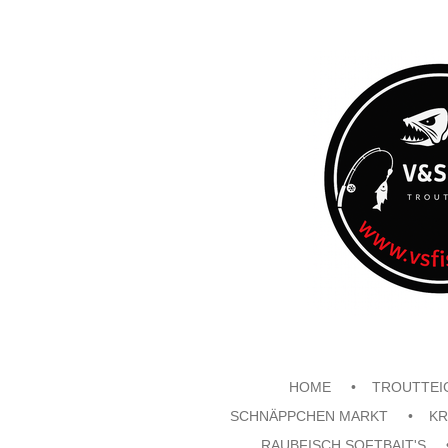
Zum
Hauptinhalt
springen
HOME
TROUTTEI
SCHNÄPPCHEN MARKT
KR
RAUBFISCH SOFTBAIT'S