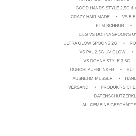
GOOD HANDS STYLE 2,5G & 
CRAZY HAIR MADE
VS BI
FTM SCHNUR
1.5G VS DOHNA SPOON'S 
ULTRA GLOW SPOONS 2G
RO
VS PAL 2.5G UV GLOW
VS DOHNA STYLE 3.5G
DURCHLAUFBLINKER
RUT
AUSNEHM-MESSER
HAN
VERSAND
PRODUKT-SICHE
DATENSCHUTZERK
ALLGEMEINE GESCHÄFT