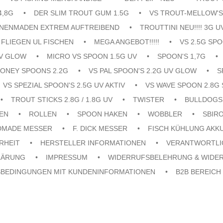
4,8G
DER SLIM TROUT GUM 1.5G
VS TROUT-MELLOW'S
ENENMADEN EXTREM AUFTREIBEND
TROUTTINI NEU!!!! 3G U
FLIEGEN UL FISCHEN
MEGA ANGEBOT!!!!!
VS 2.5G SPO
UV GLOW
MICRO VS SPOON 1.5G UV
SPOON'S 1,7G
ONEY SPOONS 2.2G
VS PAL SPOON'S 2.2G UV GLOW
S
VS SPEZIAL SPOON'S 2.5G UV AKTIV
VS WAVE SPOON 2.8G 
TROUT STICKS 2.8G / 1.8G UV
TWISTER
BULLDOGS
EN
ROLLEN
SPOON HAKEN
WOBBLER
SBIR
DMADE MESSER
F. DICK MESSER
FISCH KÜHLUNG AKK
RHEIT
HERSTELLER INFORMATIONEN
VERANTWORTLI
LÄRUNG
IMPRESSUM
WIDERRUFSBELEHRUNG & WIDE
SBEDINGUNGEN MIT KUNDENINFORMATIONEN
B2B BEREICH