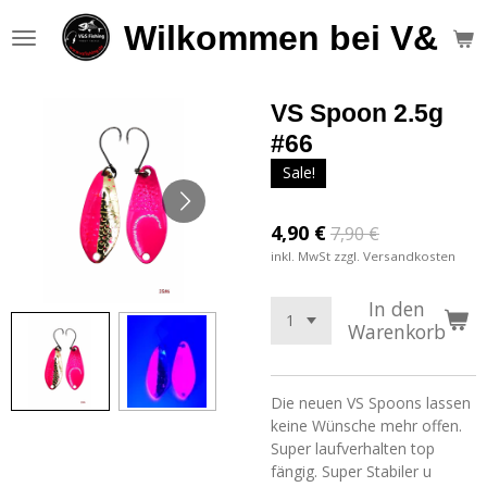
Zum
Wilkommen bei V&S F
Hauptinhalt
springen
VS Spoon 2.5g
#66
Sale!
4,90 €
7,90 €
inkl. MwSt zzgl. Versandkosten
In den
Warenkorb
Die neuen VS Spoons lassen
keine Wünsche mehr offen.
Super laufverhalten top
fängig. Super Stabiler u