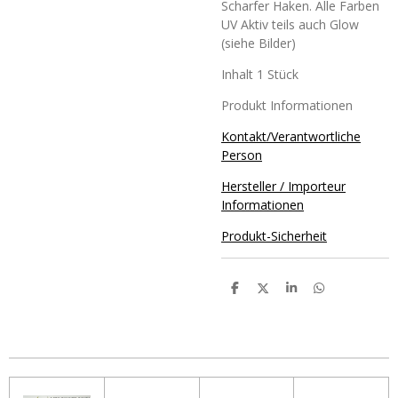
Scharfer Haken. Alle Farben
UV Aktiv teils auch Glow
(siehe Bilder)
Inhalt 1 Stück
Produkt Informationen
Kontakt/Verantwortliche
Person
Hersteller / Importeur
Informationen
Produkt-Sicherheit
T
T
T
T
e
e
e
e
i
i
i
i
l
l
l
l
e
e
e
e
n
n
n
n