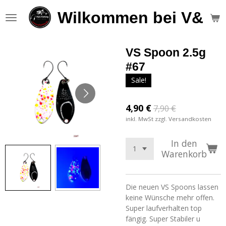
Zum
Wilkommen bei V&S F
Hauptinhalt
springen
VS Spoon 2.5g
#67
Sale!
4,90 €
7,90 €
inkl. MwSt zzgl. Versandkosten
In den
Warenkorb
Die neuen VS Spoons lassen
keine Wünsche mehr offen.
Super laufverhalten top
fängig. Super Stabiler u