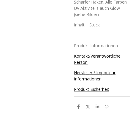
Scharfer Haken. Alle Farben
UV Aktiv teils auch Glow
(siehe Bilder)
Inhalt 1 Stück
Produkt Informationen
Kontakt/Verantwortliche
Person
Hersteller / Importeur
Informationen
Produkt-Sicherheit
T
T
T
T
e
e
e
e
i
i
i
i
l
l
l
l
e
e
e
e
n
n
n
n