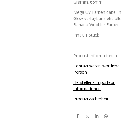
Gramm, 65mm
Mega UV Farben dabei in
Glow verfügbar siehe alle
Banana Wobbler Farben
Inhalt 1 Stück
Produkt Informationen
Kontakt/Verantwortliche
Person
Hersteller / Importeur
Informationen
Produkt-Sicherheit
T
T
T
T
e
e
e
e
i
i
i
i
l
l
l
l