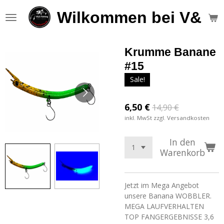
Zum
Wilkommen bei V&S F
Hauptinhalt
springen
Krumme Banane
#15
Sale!
6,50 €
14,90 €
inkl. MwSt zzgl. Versandkosten
In den
Warenkorb
Jetzt im Mega Angebot
unsere Banana WOBBLER.
MEGA LAUFVERHALTEN
TOP FANGERGEBNISSE 3,6