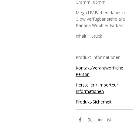
Gramm, 65mm
Mega UV Farben dabei in
Glow verfügbar siehe alle
Banana Wobbler Farben
Inhalt 1 Stück
Produkt Informationen
Kontakt/Verantwortliche
Person
Hersteller / Importeur
Informationen
Produkt-Sicherheit
T
T
T
T
e
e
e
e
i
i
i
i
l
l
l
l