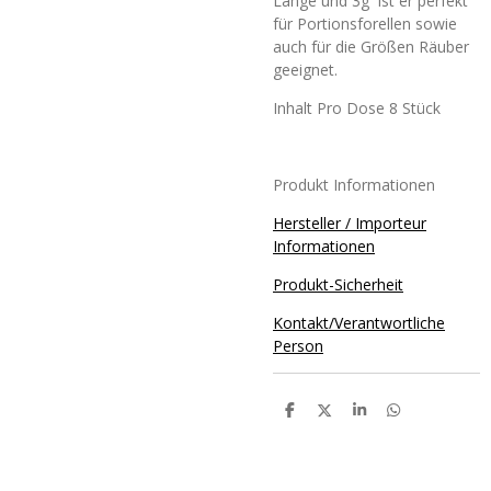
Länge und 3g ist er perfekt
für Portionsforellen sowie
auch für die Größen Räuber
geeignet.
Inhalt Pro Dose 8 Stück
Produkt Informationen
Hersteller / Importeur
Informationen
Produkt-Sicherheit
Kontakt/Verantwortliche
Person
T
T
T
T
e
e
e
e
i
i
i
i
l
l
l
l
e
e
e
e