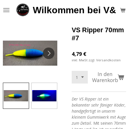
Zum
Wilkommen bei V&S F
Hauptinhalt
springen
VS Ripper 70mm
#7
4,79 €
inkl. MwSt zzgl. Versandkosten
In den
Warenkorb
Der VS Ripper ist ein
bekannter sehr fäniger Köder,
handgefertigt in unserm
kleinem Gummiwerk mit Auge
zum Detail.
Mit seinen 70mm