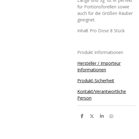
Länge und 3g ist er perfekt
für Portionsforellen sowie
auch für die Größen Räuber
geeignet.
Inhalt Pro Dose 8 Stück
Produkt Informationen
Hersteller / Importeur
Informationen
Produkt-Sicherheit
Kontakt/Verantwortliche
Person
T
T
T
T
e
e
e
e
i
i
i
i
l
l
l
l
e
e
e
e