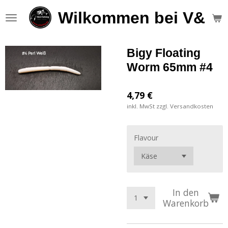
Zum
Wilkommen bei V&S F
Hauptinhalt
springen
Bigy Floating
Worm 65mm #4
4,79 €
inkl. MwSt zzgl. Versandkosten
Flavour
In den
Warenkorb