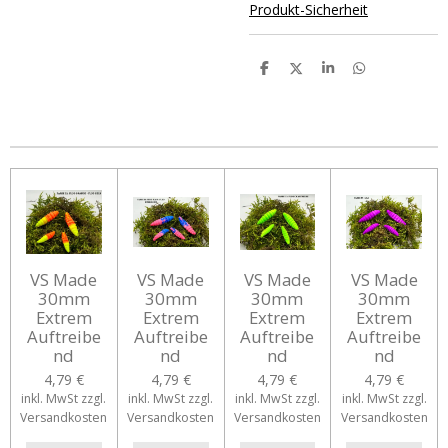
Produkt-Sicherheit
T
T
T
T
e
e
e
e
i
i
i
i
l
l
l
l
e
e
e
e
n
n
n
n
VS Made
VS Made
VS Made
VS Made
30mm
30mm
30mm
30mm
Extrem
Extrem
Extrem
Extrem
Auftreibe
Auftreibe
Auftreibe
Auftreibe
nd
nd
nd
nd
4,79 €
4,79 €
4,79 €
4,79 €
inkl. MwSt zzgl.
inkl. MwSt zzgl.
inkl. MwSt zzgl.
inkl. MwSt zzgl.
Versandkosten
Versandkosten
Versandkosten
Versandkosten