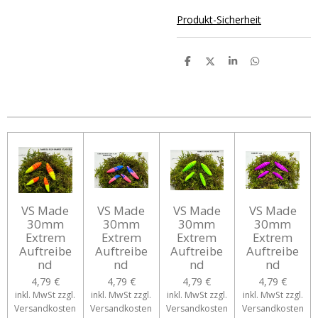
Produkt-Sicherheit
T
T
T
T
e
e
e
e
i
i
i
i
l
l
l
l
e
e
e
e
n
n
n
n
VS Made
VS Made
VS Made
VS Made
30mm
30mm
30mm
30mm
Extrem
Extrem
Extrem
Extrem
Auftreibe
Auftreibe
Auftreibe
Auftreibe
nd
nd
nd
nd
4,79 €
4,79 €
4,79 €
4,79 €
inkl. MwSt zzgl.
inkl. MwSt zzgl.
inkl. MwSt zzgl.
inkl. MwSt zzgl.
Versandkosten
Versandkosten
Versandkosten
Versandkosten