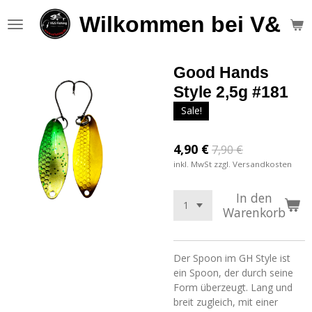
Zum
Wilkommen bei V&S F
Hauptinhalt
springen
Good Hands
Style 2,5g #181
Sale!
4,90 €
7,90 €
inkl. MwSt zzgl. Versandkosten
In den
Warenkorb
Der Spoon im GH Style ist
ein Spoon, der durch seine
Form überzeugt. Lang und
breit zugleich, mit einer