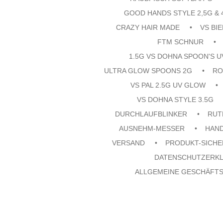
GOOD HANDS STYLE 2,5G & 
CRAZY HAIR MADE
VS BI
FTM SCHNUR
1.5G VS DOHNA SPOON'S 
ULTRA GLOW SPOONS 2G
RO
VS PAL 2.5G UV GLOW
VS DOHNA STYLE 3.5G
DURCHLAUFBLINKER
RUT
AUSNEHM-MESSER
HAN
VERSAND
PRODUKT-SICHE
DATENSCHUTZERK
ALLGEMEINE GESCHÄFT