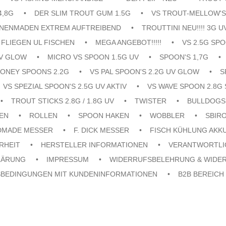
4,8G
DER SLIM TROUT GUM 1.5G
VS TROUT-MELLOW'S
ENENMADEN EXTREM AUFTREIBEND
TROUTTINI NEU!!!! 3G U
FLIEGEN UL FISCHEN
MEGA ANGEBOT!!!!!
VS 2.5G SPO
UV GLOW
MICRO VS SPOON 1.5G UV
SPOON'S 1,7G
ONEY SPOONS 2.2G
VS PAL SPOON'S 2.2G UV GLOW
S
VS SPEZIAL SPOON'S 2.5G UV AKTIV
VS WAVE SPOON 2.8G 
TROUT STICKS 2.8G / 1.8G UV
TWISTER
BULLDOGS
EN
ROLLEN
SPOON HAKEN
WOBBLER
SBIR
DMADE MESSER
F. DICK MESSER
FISCH KÜHLUNG AKK
RHEIT
HERSTELLER INFORMATIONEN
VERANTWORTLI
LÄRUNG
IMPRESSUM
WIDERRUFSBELEHRUNG & WIDE
SBEDINGUNGEN MIT KUNDENINFORMATIONEN
B2B BEREICH