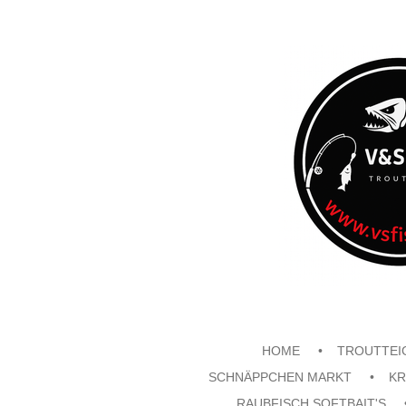
Zum
Hauptinhalt
springen
HOME
TROUTTEI
SCHNÄPPCHEN MARKT
KR
RAUBFISCH SOFTBAIT'S