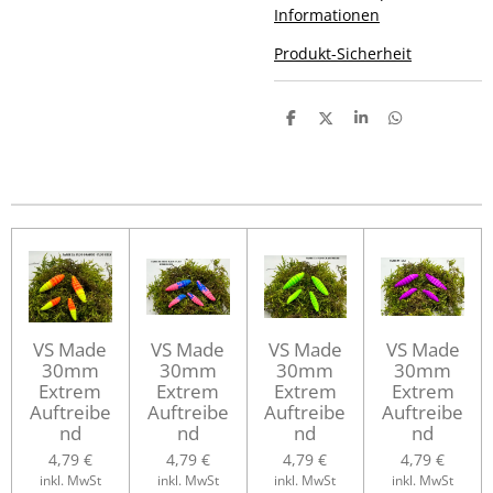
Informationen
Produkt-Sicherheit
T
T
T
T
e
e
e
e
i
i
i
i
l
l
l
l
e
e
e
e
n
n
n
n
VS Made
VS Made
VS Made
VS Made
30mm
30mm
30mm
30mm
Extrem
Extrem
Extrem
Extrem
Auftreibe
Auftreibe
Auftreibe
Auftreibe
nd
nd
nd
nd
4,79 €
4,79 €
4,79 €
4,79 €
inkl. MwSt
inkl. MwSt
inkl. MwSt
inkl. MwSt