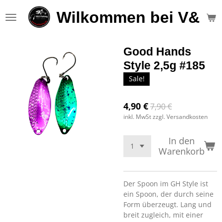
Zum
Wilkommen bei V&S F
Hauptinhalt
springen
Good Hands
Style 2,5g #185
Sale!
4,90 €
7,90 €
inkl. MwSt zzgl. Versandkosten
In den
Warenkorb
Der Spoon im GH Style ist
ein Spoon, der durch seine
Form überzeugt. Lang und
breit zugleich, mit einer