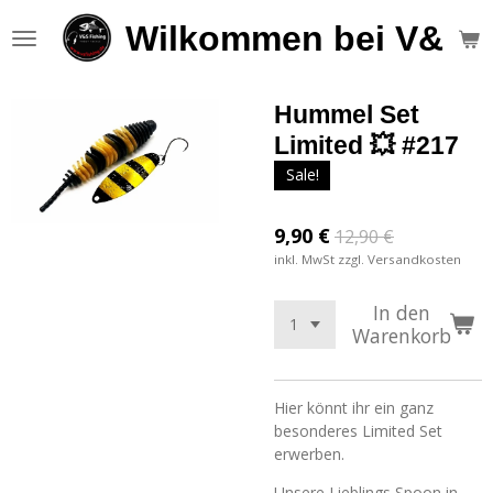
Zum
Wilkommen bei V&S F
Hauptinhalt
springen
Hummel Set
Limited 💥 #217
Sale!
9,90 €
12,90 €
inkl. MwSt zzgl. Versandkosten
In den
Warenkorb
Hier könnt ihr ein ganz
besonderes Limited Set
erwerben.
Unsere Lieblings Spoon in