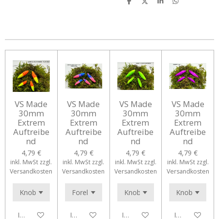
T
T
T
T
e
e
e
e
i
i
i
i
l
l
l
l
e
e
e
e
n
n
n
n
VS Made
VS Made
VS Made
VS Made
30mm
30mm
30mm
30mm
Extrem
Extrem
Extrem
Extrem
Auftreibe
Auftreibe
Auftreibe
Auftreibe
nd
nd
nd
nd
4,79 €
4,79 €
4,79 €
4,79 €
inkl. MwSt zzgl.
inkl. MwSt zzgl.
inkl. MwSt zzgl.
inkl. MwSt zzgl.
Versandkosten
Versandkosten
Versandkosten
Versandkosten
In den Warenkorb
In den Warenkorb
In den Warenkorb
In den Waren