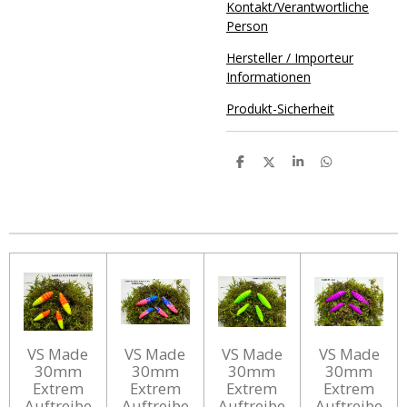
Kontakt/Verantwortliche
Person
Hersteller / Importeur
Informationen
Produkt-Sicherheit
T
T
T
T
e
e
e
e
i
i
i
i
l
l
l
l
e
e
e
e
n
n
n
n
VS Made
VS Made
VS Made
VS Made
30mm
30mm
30mm
30mm
Extrem
Extrem
Extrem
Extrem
Auftreibe
Auftreibe
Auftreibe
Auftreibe