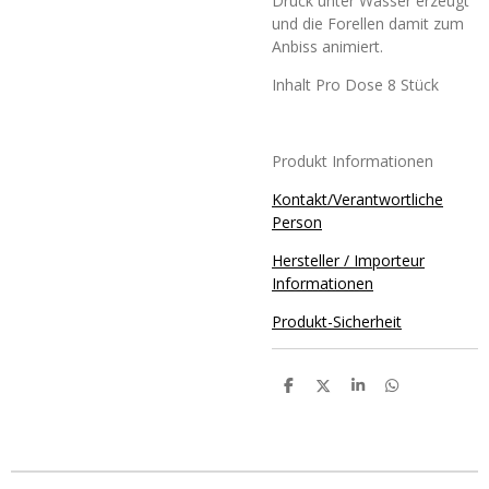
Druck unter Wasser erzeugt
und die Forellen damit zum
Anbiss animiert.
Inhalt Pro Dose 8 Stück
Produkt Informationen
Kontakt/Verantwortliche
Person
Hersteller / Importeur
Informationen
Produkt-Sicherheit
T
T
T
T
e
e
e
e
i
i
i
i
l
l
l
l
e
e
e
e
n
n
n
n