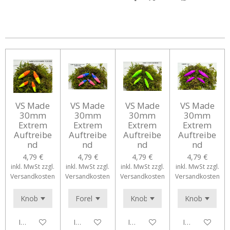
e
e
e
e
i
i
i
i
l
l
l
l
e
e
e
e
n
n
n
n
VS Made
VS Made
VS Made
VS Made
30mm
30mm
30mm
30mm
Extrem
Extrem
Extrem
Extrem
Auftreibe
Auftreibe
Auftreibe
Auftreibe
nd
nd
nd
nd
4,79 €
4,79 €
4,79 €
4,79 €
inkl. MwSt zzgl.
inkl. MwSt zzgl.
inkl. MwSt zzgl.
inkl. MwSt zzgl.
Versandkosten
Versandkosten
Versandkosten
Versandkosten
In den Warenkorb
In den Warenkorb
In den Warenkorb
In den Waren