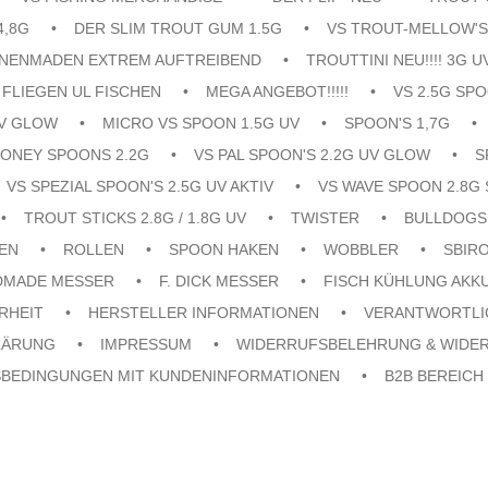
4,8G
DER SLIM TROUT GUM 1.5G
VS TROUT-MELLOW'S
ENENMADEN EXTREM AUFTREIBEND
TROUTTINI NEU!!!! 3G U
FLIEGEN UL FISCHEN
MEGA ANGEBOT!!!!!
VS 2.5G SPO
UV GLOW
MICRO VS SPOON 1.5G UV
SPOON'S 1,7G
ONEY SPOONS 2.2G
VS PAL SPOON'S 2.2G UV GLOW
S
VS SPEZIAL SPOON'S 2.5G UV AKTIV
VS WAVE SPOON 2.8G 
TROUT STICKS 2.8G / 1.8G UV
TWISTER
BULLDOGS
EN
ROLLEN
SPOON HAKEN
WOBBLER
SBIR
DMADE MESSER
F. DICK MESSER
FISCH KÜHLUNG AKK
RHEIT
HERSTELLER INFORMATIONEN
VERANTWORTLI
LÄRUNG
IMPRESSUM
WIDERRUFSBELEHRUNG & WIDE
SBEDINGUNGEN MIT KUNDENINFORMATIONEN
B2B BEREICH