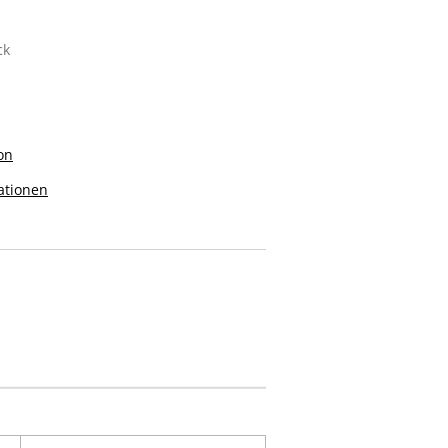
ck
on
ationen