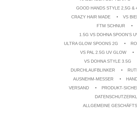
GOOD HANDS STYLE 2,5G & 
CRAZY HAIR MADE
VS BI
FTM SCHNUR
1.5G VS DOHNA SPOON'S 
ULTRA GLOW SPOONS 2G
RO
VS PAL 2.5G UV GLOW
VS DOHNA STYLE 3.5G
DURCHLAUFBLINKER
RUT
AUSNEHM-MESSER
HAN
VERSAND
PRODUKT-SICHE
DATENSCHUTZERK
ALLGEMEINE GESCHÄFT