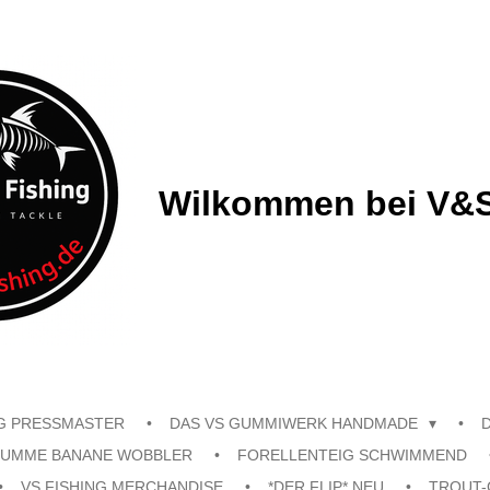
Wilkommen bei V&S
G PRESSMASTER
DAS VS GUMMIWERK HANDMADE
UMME BANANE WOBBLER
FORELLENTEIG SCHWIMMEND
VS FISHING MERCHANDISE
*DER FLIP* NEU
TROUT-