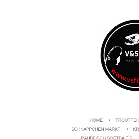
Zum
Hauptinhalt
springen
HOME
TROUTTEI
SCHNÄPPCHEN MARKT
KR
RAUBFISCH SOFTBAIT'S