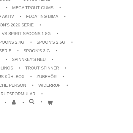
MEGA TROUT GUMS
V AKTIV
FLOATING BIMA
ON'S 2026 SERIE
VS SPIRIT SPOONS 1.8G
POONS 2.4G
SPOON'S 2,5G
SERIE
SPOON'S 3 G
SPINNKEY'S NEU
OLINOS
TROUT SPINNER
US KÜHLBOX
ZUBEHÖR
CHE PERSON
WIDERRUF
RRUFSFORMULAR