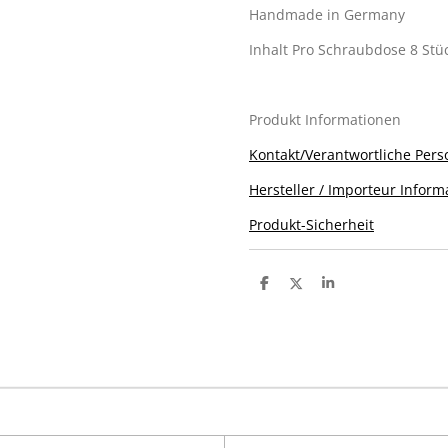
Handmade in Germany
Inhalt Pro Schraubdose 8 Stü
Produkt Informationen
Kontakt/Verantwortliche Pers
Hersteller / Importeur Inform
Produkt-Sicherheit
T
T
T
e
e
e
i
i
i
l
l
l
e
e
e
n
n
n