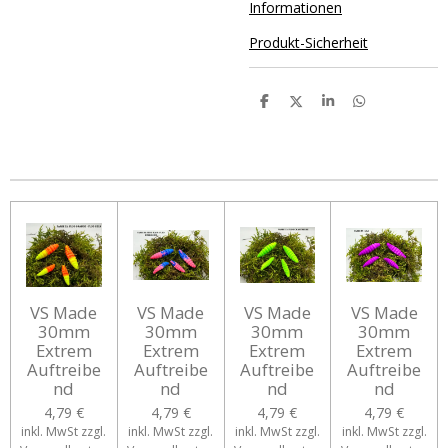
Informationen
Produkt-Sicherheit
T
T
T
T
e
e
e
e
i
i
i
i
l
l
l
l
e
e
e
e
n
n
n
n
VS Made
VS Made
VS Made
VS Made
30mm
30mm
30mm
30mm
Extrem
Extrem
Extrem
Extrem
Auftreibe
Auftreibe
Auftreibe
Auftreibe
nd
nd
nd
nd
4,79 €
4,79 €
4,79 €
4,79 €
inkl. MwSt zzgl.
inkl. MwSt zzgl.
inkl. MwSt zzgl.
inkl. MwSt zzgl.