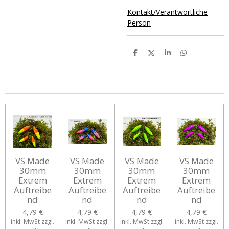
Kontakt/Verantwortliche
Person
T
T
T
T
e
e
e
e
i
i
i
i
l
l
l
l
e
e
e
e
n
n
n
n
VS Made
VS Made
VS Made
VS Made
30mm
30mm
30mm
30mm
Extrem
Extrem
Extrem
Extrem
Auftreibe
Auftreibe
Auftreibe
Auftreibe
nd
nd
nd
nd
4,79 €
4,79 €
4,79 €
4,79 €
inkl. MwSt zzgl.
inkl. MwSt zzgl.
inkl. MwSt zzgl.
inkl. MwSt zzgl.