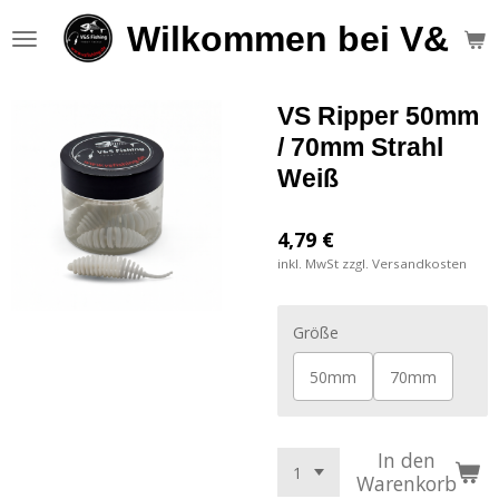
Zum
Wilkommen bei V&S F
Hauptinhalt
springen
VS Ripper 50mm
/ 70mm Strahl
Weiß
4,79 €
inkl. MwSt zzgl. Versandkosten
Größe
50mm
70mm
In den
Warenkorb