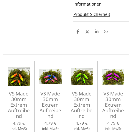
Informationen
Produkt-Sicherheit
T
T
T
T
e
e
e
e
i
i
i
i
l
l
l
l
e
e
e
e
n
n
n
n
VS Made
VS Made
VS Made
VS Made
30mm
30mm
30mm
30mm
Extrem
Extrem
Extrem
Extrem
Auftreibe
Auftreibe
Auftreibe
Auftreibe
nd
nd
nd
nd
4,79 €
4,79 €
4,79 €
4,79 €
inkl. MwSt
inkl. MwSt
inkl. MwSt
inkl. MwSt