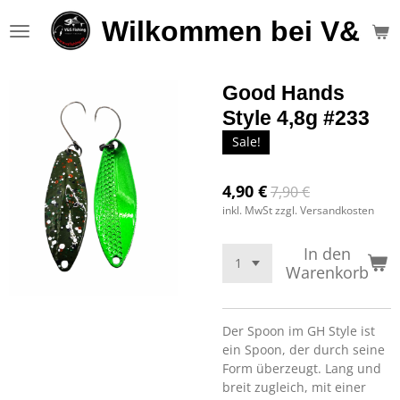
Zum
Wilkommen bei V&S F
Hauptinhalt
springen
Good Hands
Style 4,8g #233
Sale!
4,90 €
7,90 €
inkl. MwSt zzgl. Versandkosten
In den
Warenkorb
Der Spoon im GH Style ist
ein Spoon, der durch seine
Form überzeugt. Lang und
breit zugleich, mit einer