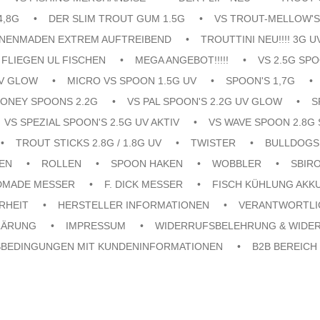
4,8G
DER SLIM TROUT GUM 1.5G
VS TROUT-MELLOW'S
ENENMADEN EXTREM AUFTREIBEND
TROUTTINI NEU!!!! 3G U
FLIEGEN UL FISCHEN
MEGA ANGEBOT!!!!!
VS 2.5G SPO
UV GLOW
MICRO VS SPOON 1.5G UV
SPOON'S 1,7G
ONEY SPOONS 2.2G
VS PAL SPOON'S 2.2G UV GLOW
S
VS SPEZIAL SPOON'S 2.5G UV AKTIV
VS WAVE SPOON 2.8G 
TROUT STICKS 2.8G / 1.8G UV
TWISTER
BULLDOGS
EN
ROLLEN
SPOON HAKEN
WOBBLER
SBIR
DMADE MESSER
F. DICK MESSER
FISCH KÜHLUNG AKK
RHEIT
HERSTELLER INFORMATIONEN
VERANTWORTLI
LÄRUNG
IMPRESSUM
WIDERRUFSBELEHRUNG & WIDE
SBEDINGUNGEN MIT KUNDENINFORMATIONEN
B2B BEREICH