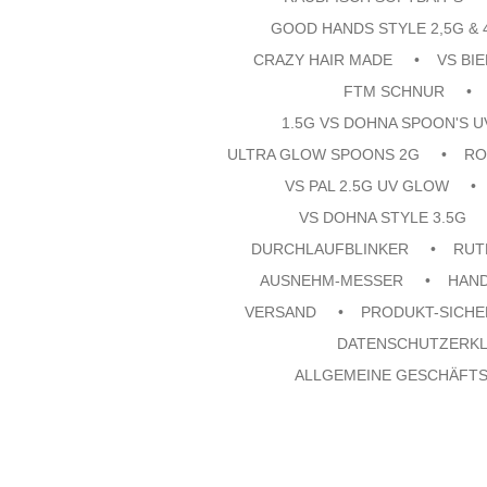
GOOD HANDS STYLE 2,5G & 
CRAZY HAIR MADE
VS BI
FTM SCHNUR
1.5G VS DOHNA SPOON'S 
ULTRA GLOW SPOONS 2G
RO
VS PAL 2.5G UV GLOW
VS DOHNA STYLE 3.5G
DURCHLAUFBLINKER
RUT
AUSNEHM-MESSER
HAN
VERSAND
PRODUKT-SICHE
DATENSCHUTZERK
ALLGEMEINE GESCHÄFT