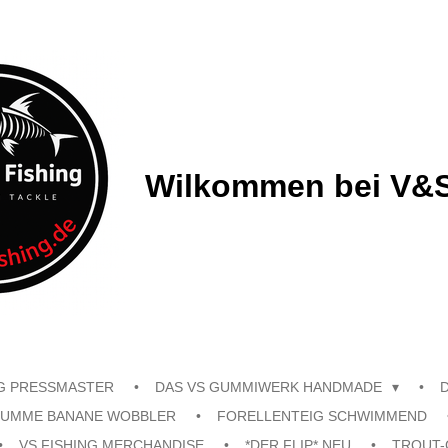
Wilkommen bei V&S
G PRESSMASTER
DAS VS GUMMIWERK HANDMADE
UMME BANANE WOBBLER
FORELLENTEIG SCHWIMMEND
VS FISHING MERCHANDISE
*DER FLIP* NEU
TROUT-