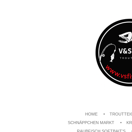
Zum
Hauptinhalt
springen
HOME
TROUTTEI
SCHNÄPPCHEN MARKT
KR
RAUBFISCH SOFTBAIT'S