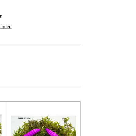
on
tionen