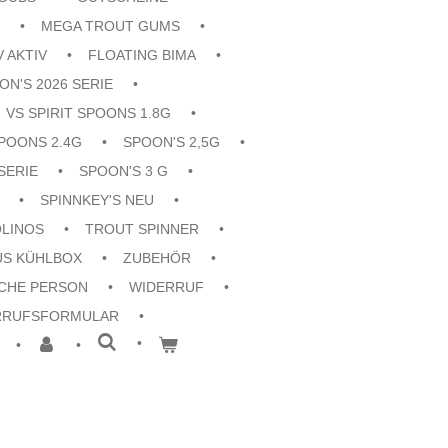
MEGA TROUT GUMS
V AKTIV
FLOATING BIMA
ON'S 2026 SERIE
VS SPIRIT SPOONS 1.8G
POONS 2.4G
SPOON'S 2,5G
SERIE
SPOON'S 3 G
SPINNKEY'S NEU
OLINOS
TROUT SPINNER
US KÜHLBOX
ZUBEHÖR
CHE PERSON
WIDERRUF
RRUFSFORMULAR