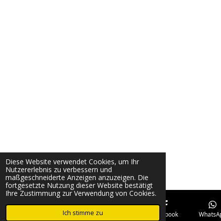
Diese Website verwendet Cookies, um Ihr
Nutzererlebnis zu verbessern und
maßgeschneiderte Anzeigen anzuzeigen. Die
fortgesetzte Nutzung dieser Website bestätigt
Ihre Zustimmung zur Verwendung von Cookies.
Ich stimme zu
E-Mail
Telefon
Karte
Facebook
WhatsA