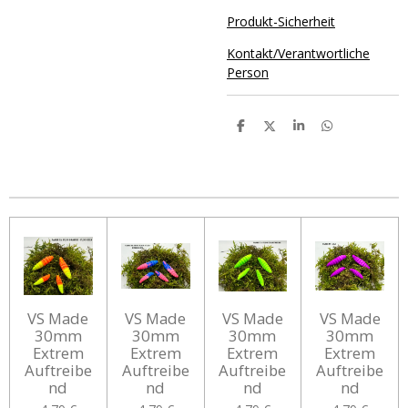
Produkt-Sicherheit
Kontakt/Verantwortliche
Person
T
T
T
T
e
e
e
e
i
i
i
i
l
l
l
l
e
e
e
e
n
n
n
n
VS Made
VS Made
VS Made
VS Made
30mm
30mm
30mm
30mm
Extrem
Extrem
Extrem
Extrem
Auftreibe
Auftreibe
Auftreibe
Auftreibe
nd
nd
nd
nd