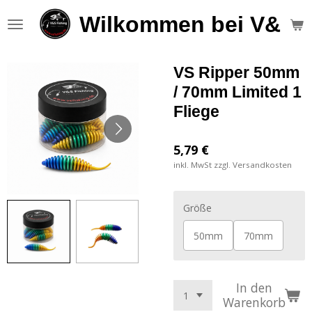
Zum
Wilkommen bei V&S F
Hauptinhalt
springen
VS Ripper 50mm
/ 70mm Limited 1
Fliege
5,79 €
inkl. MwSt zzgl. Versandkosten
Größe
50mm
70mm
In den
Warenkorb