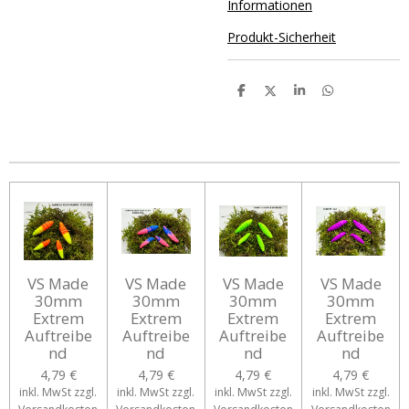
Informationen
Produkt-Sicherheit
T
T
T
T
e
e
e
e
i
i
i
i
l
l
l
l
e
e
e
e
n
n
n
n
VS Made
VS Made
VS Made
VS Made
30mm
30mm
30mm
30mm
Extrem
Extrem
Extrem
Extrem
Auftreibe
Auftreibe
Auftreibe
Auftreibe
nd
nd
nd
nd
4,79 €
4,79 €
4,79 €
4,79 €
inkl. MwSt zzgl.
inkl. MwSt zzgl.
inkl. MwSt zzgl.
inkl. MwSt zzgl.