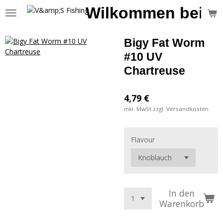
Wilkommen bei V&
Zum
Hauptinhalt
springen
Bigy Fat Worm
#10 UV
Chartreuse
4,79 €
inkl. MwSt zzgl. Versandkosten
Flavour
In den
Warenkorb