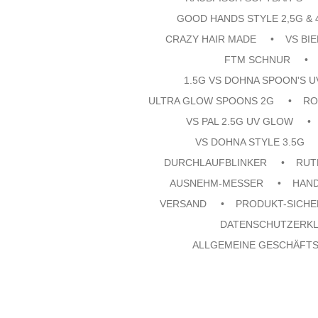
GOOD HANDS STYLE 2,5G & 
CRAZY HAIR MADE
VS BI
FTM SCHNUR
1.5G VS DOHNA SPOON'S 
ULTRA GLOW SPOONS 2G
RO
VS PAL 2.5G UV GLOW
VS DOHNA STYLE 3.5G
DURCHLAUFBLINKER
RUT
AUSNEHM-MESSER
HAN
VERSAND
PRODUKT-SICHE
DATENSCHUTZERK
ALLGEMEINE GESCHÄFT