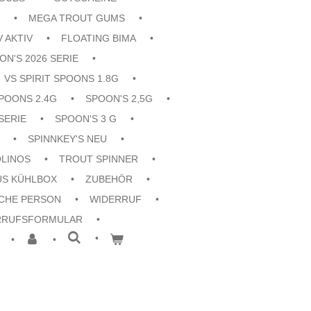
MEGA TROUT GUMS
V AKTIV
FLOATING BIMA
ON'S 2026 SERIE
VS SPIRIT SPOONS 1.8G
POONS 2.4G
SPOON'S 2,5G
SERIE
SPOON'S 3 G
SPINNKEY'S NEU
OLINOS
TROUT SPINNER
US KÜHLBOX
ZUBEHÖR
CHE PERSON
WIDERRUF
RRUFSFORMULAR