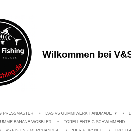
Wilkommen bei V&S
G PRESSMASTER
DAS VS GUMMIWERK HANDMADE
UMME BANANE WOBBLER
FORELLENTEIG SCHWIMMEND
VS FISHING MERCHANDISE
*DER FLIP* NEU
TROUT-