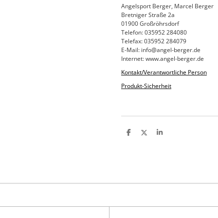
Angelsport Berger, Marcel Berger
Bretniger Straße 2a
01900 Großröhrsdorf
Telefon: 035952 284080
Telefax: 035952 284079
E-Mail: info@angel-berger.de
Internet: www.angel-berger.de
Kontakt/Verantwortliche Person
Produkt-Sicherheit
T
T
T
e
e
e
i
i
i
l
l
l
e
e
e
n
n
n