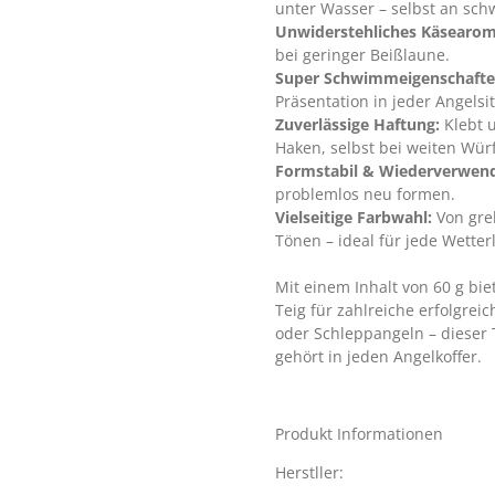
unter Wasser – selbst an sch
Unwiderstehliches Käsearom
bei geringer Beißlaune.
Super Schwimmeigenschafte
Präsentation in jeder Angelsi
Zuverlässige Haftung:
Klebt u
Haken, selbst bei weiten Wü
Formstabil & Wiederverwen
problemlos neu formen.
Vielseitige Farbwahl:
Von grel
Tönen – ideal für jede Wette
Mit einem Inhalt von 60 g bie
Teig für zahlreiche erfolgrei
oder Schleppangeln – dieser T
gehört in jeden Angelkoffer.
Produkt Informationen
Herstller: