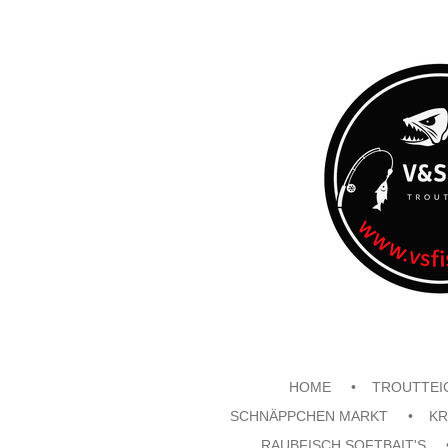
Zum
Hauptinhalt
springen
HOME
TROUTTEI
SCHNÄPPCHEN MARKT
KR
RAUBFISCH SOFTBAIT'S