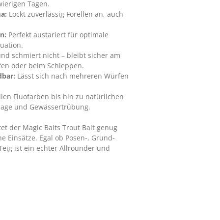
wierigen Tagen.
a:
Lockt zuverlässig Forellen an, auch
n:
Perfekt austariert für optimale
tuation.
nd schmiert nicht – bleibt sicher am
rfen oder beim Schleppen.
dbar:
Lässt sich nach mehreren Würfen
len Fluofarben bis hin zu natürlichen
rlage und Gewässertrübung.
tet der Magic Baits Trout Bait genug
che Einsätze. Egal ob Posen-, Grund-
eig ist ein echter Allrounder und