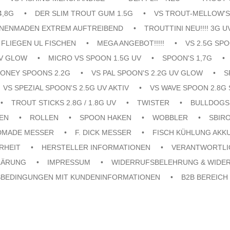
4,8G
DER SLIM TROUT GUM 1.5G
VS TROUT-MELLOW'S
ENENMADEN EXTREM AUFTREIBEND
TROUTTINI NEU!!!! 3G U
FLIEGEN UL FISCHEN
MEGA ANGEBOT!!!!!
VS 2.5G SPO
UV GLOW
MICRO VS SPOON 1.5G UV
SPOON'S 1,7G
ONEY SPOONS 2.2G
VS PAL SPOON'S 2.2G UV GLOW
S
VS SPEZIAL SPOON'S 2.5G UV AKTIV
VS WAVE SPOON 2.8G 
TROUT STICKS 2.8G / 1.8G UV
TWISTER
BULLDOGS
EN
ROLLEN
SPOON HAKEN
WOBBLER
SBIR
DMADE MESSER
F. DICK MESSER
FISCH KÜHLUNG AKK
RHEIT
HERSTELLER INFORMATIONEN
VERANTWORTLI
LÄRUNG
IMPRESSUM
WIDERRUFSBELEHRUNG & WIDE
SBEDINGUNGEN MIT KUNDENINFORMATIONEN
B2B BEREICH