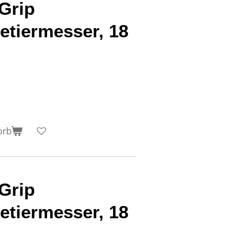
Grip
letiermesser, 18
orb
Grip
letiermesser, 18