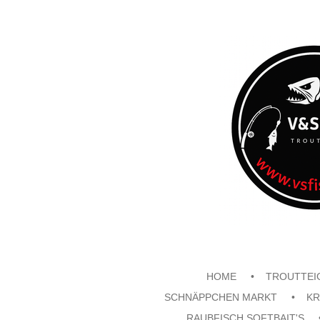
Zum
Hauptinhalt
springen
HOME
TROUTTEI
SCHNÄPPCHEN MARKT
KR
RAUBFISCH SOFTBAIT'S