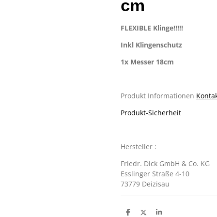
cm
FLEXIBLE Klinge!!!!!
Inkl Klingenschutz
1x Messer 18cm
Produkt Informationen
Kontak
Produkt-Sicherheit
Hersteller :
Friedr. Dick GmbH & Co. KG
Esslinger Straße 4-10
73779 Deizisau
T
T
T