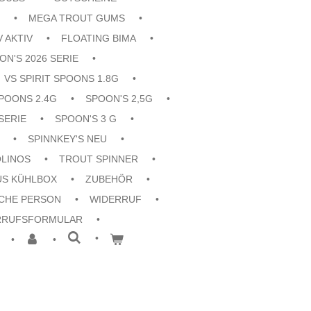
MEGA TROUT GUMS
V AKTIV
FLOATING BIMA
ON'S 2026 SERIE
VS SPIRIT SPOONS 1.8G
POONS 2.4G
SPOON'S 2,5G
SERIE
SPOON'S 3 G
SPINNKEY'S NEU
OLINOS
TROUT SPINNER
US KÜHLBOX
ZUBEHÖR
CHE PERSON
WIDERRUF
RRUFSFORMULAR