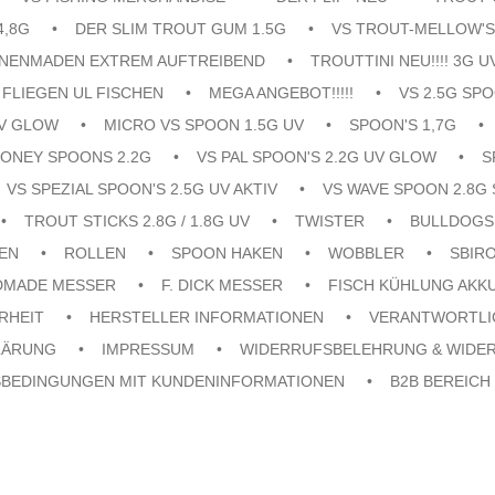
4,8G
DER SLIM TROUT GUM 1.5G
VS TROUT-MELLOW'S
ENENMADEN EXTREM AUFTREIBEND
TROUTTINI NEU!!!! 3G U
FLIEGEN UL FISCHEN
MEGA ANGEBOT!!!!!
VS 2.5G SPO
UV GLOW
MICRO VS SPOON 1.5G UV
SPOON'S 1,7G
ONEY SPOONS 2.2G
VS PAL SPOON'S 2.2G UV GLOW
S
VS SPEZIAL SPOON'S 2.5G UV AKTIV
VS WAVE SPOON 2.8G 
TROUT STICKS 2.8G / 1.8G UV
TWISTER
BULLDOGS
EN
ROLLEN
SPOON HAKEN
WOBBLER
SBIR
DMADE MESSER
F. DICK MESSER
FISCH KÜHLUNG AKK
RHEIT
HERSTELLER INFORMATIONEN
VERANTWORTLI
LÄRUNG
IMPRESSUM
WIDERRUFSBELEHRUNG & WIDE
SBEDINGUNGEN MIT KUNDENINFORMATIONEN
B2B BEREICH