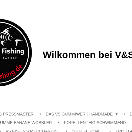
Wilkommen bei V&S
G PRESSMASTER
DAS VS GUMMIWERK HANDMADE
UMME BANANE WOBBLER
FORELLENTEIG SCHWIMMEND
VS FISHING MERCHANDISE
*DER FLIP* NEU
TROUT-