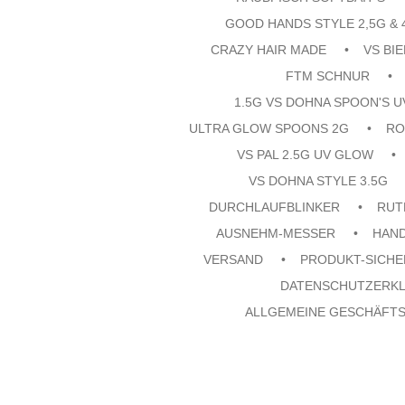
GOOD HANDS STYLE 2,5G & 
CRAZY HAIR MADE
VS BI
FTM SCHNUR
1.5G VS DOHNA SPOON'S 
ULTRA GLOW SPOONS 2G
RO
VS PAL 2.5G UV GLOW
VS DOHNA STYLE 3.5G
DURCHLAUFBLINKER
RUT
AUSNEHM-MESSER
HAN
VERSAND
PRODUKT-SICHE
DATENSCHUTZERK
ALLGEMEINE GESCHÄFT