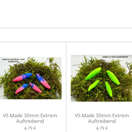
e
e
e
i
i
i
l
l
l
e
e
e
n
n
n
VS Made 30mm Extrem
VS Made 30mm Extrem
Auftreibend
Auftreibend
4,79 €
4,79 €