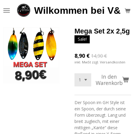
Zum
Wilkommen bei V&S F
Hauptinhalt
springen
Mega Set 2x 2,5g
Sale!
8,90 €
14,90 €
inkl. MwSt zzgl. Versandkosten
In den
Warenkorb
Der Spoon im GH Style ist
ein Spoon, der durch seine
Form überzeugt. Lang und
breit zugleich, mit einer
mittigen „Kante“ diese
fließend in einer Y-Form