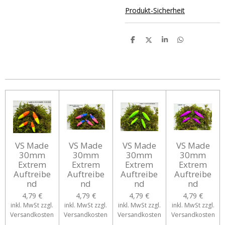
Produkt-Sicherheit
T
T
T
T
e
e
e
e
i
i
i
i
l
l
l
l
e
e
e
e
n
n
n
n
VS Made
VS Made
VS Made
VS Made
30mm
30mm
30mm
30mm
Extrem
Extrem
Extrem
Extrem
Auftreibe
Auftreibe
Auftreibe
Auftreibe
nd
nd
nd
nd
4,79 €
4,79 €
4,79 €
4,79 €
inkl. MwSt zzgl.
inkl. MwSt zzgl.
inkl. MwSt zzgl.
inkl. MwSt zzgl.
Versandkosten
Versandkosten
Versandkosten
Versandkosten