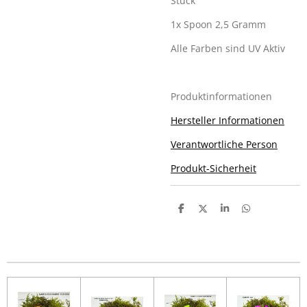
Stück
1x Spoon 2,5 Gramm
Alle Farben sind UV Aktiv
Produktinformationen
Hersteller Informationen
Verantwortliche Person
Produkt-Sicherheit
T
T
T
T
e
e
e
e
i
i
i
i
l
l
l
l
e
e
e
e
n
n
n
n