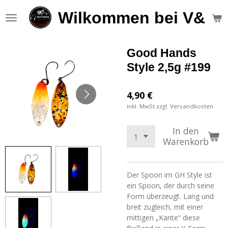
Zum
Wilkommen bei V&S F
Hauptinhalt
springen
Good Hands
Style 2,5g #199
4,90 €
inkl. MwSt zzgl. Versandkosten
In den
Warenkorb
Der Spoon im GH Style ist
ein Spoon, der durch seine
Form überzeugt. Lang und
breit zugleich, mit einer
mittigen „Kante“ diese