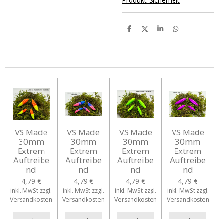
Produkt-Sicherheit
T
T
T
T
e
e
e
e
i
i
i
i
l
l
l
l
e
e
e
e
n
n
n
n
VS Made
VS Made
VS Made
VS Made
30mm
30mm
30mm
30mm
Extrem
Extrem
Extrem
Extrem
Auftreibe
Auftreibe
Auftreibe
Auftreibe
nd
nd
nd
nd
4,79 €
4,79 €
4,79 €
4,79 €
inkl. MwSt zzgl.
inkl. MwSt zzgl.
inkl. MwSt zzgl.
inkl. MwSt zzgl.
Versandkosten
Versandkosten
Versandkosten
Versandkosten