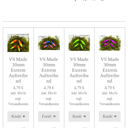
T
T
T
T
e
e
e
e
i
i
i
i
l
l
l
l
e
e
e
e
n
n
n
n
VS Made
VS Made
VS Made
VS Made
30mm
30mm
30mm
30mm
Extrem
Extrem
Extrem
Extrem
Auftreibe
Auftreibe
Auftreibe
Auftreibe
nd
nd
nd
nd
4,79 €
4,79 €
4,79 €
4,79 €
inkl. MwSt
inkl. MwSt
inkl. MwSt
inkl. MwSt
zzgl.
zzgl.
zzgl.
zzgl.
Versandkosten
Versandkosten
Versandkosten
Versandkosten