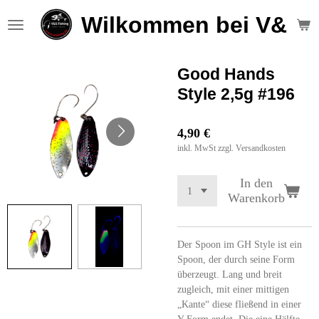
Zum
Wilkommen bei V&S F
Hauptinhalt
springen
Good Hands
Style 2,5g #196
4,90 €
inkl. MwSt zzgl. Versandkosten
In den
Warenkorb
Der Spoon im GH Style ist ein
Spoon, der durch seine Form
überzeugt. Lang und breit
zugleich, mit einer mittigen
„Kante“ diese fließend in einer