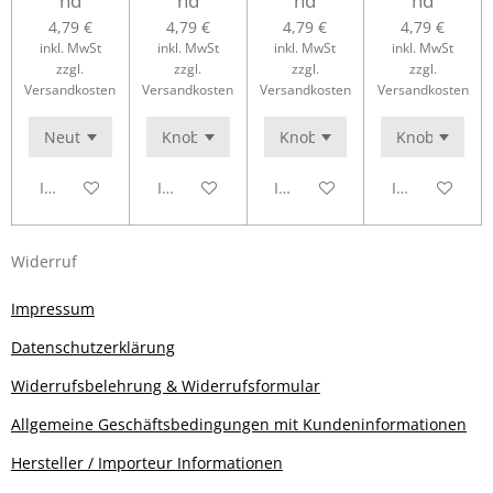
nd
nd
nd
nd
4,79 €
4,79 €
4,79 €
4,79 €
inkl. MwSt
inkl. MwSt
inkl. MwSt
inkl. MwSt
zzgl.
zzgl.
zzgl.
zzgl.
Versandkosten
Versandkosten
Versandkosten
Versandkosten
In den Warenkorb
In den Warenkorb
In den Warenkorb
In den Waren
Widerruf
Impressum
Datenschutzerklärung
Widerrufsbelehrung & Widerrufsformular
Allgemeine Geschäftsbedingungen mit Kundeninformationen
Hersteller / Importeur Informationen