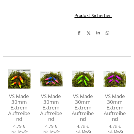
Produkt-Sicherheit
T
T
T
T
e
e
e
e
i
i
i
i
l
l
l
l
e
e
e
e
n
n
n
n
VS Made
VS Made
VS Made
VS Made
30mm
30mm
30mm
30mm
Extrem
Extrem
Extrem
Extrem
Auftreibe
Auftreibe
Auftreibe
Auftreibe
nd
nd
nd
nd
4,79 €
4,79 €
4,79 €
4,79 €
inkl. MwSt
inkl. MwSt
inkl. MwSt
inkl. MwSt