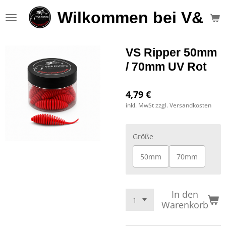
Zum
Wilkommen bei V&S F
Hauptinhalt
springen
VS Ripper 50mm
/ 70mm UV Rot
4,79 €
inkl. MwSt zzgl. Versandkosten
Größe
50mm
70mm
In den
Warenkorb