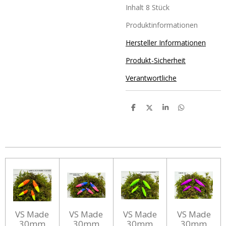
Inhalt 8 Stück
Produktinformationen
Hersteller Informationen
Produkt-Sicherheit
Verantwortliche
T
T
T
T
e
e
e
e
i
i
i
i
l
l
l
l
e
e
e
e
n
n
n
n
VS Made
VS Made
VS Made
VS Made
30mm
30mm
30mm
30mm