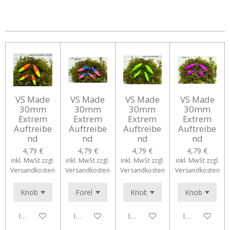
e
e
e
e
i
i
i
i
l
l
l
l
e
e
e
e
n
n
n
n
VS Made
VS Made
VS Made
VS Made
30mm
30mm
30mm
30mm
Extrem
Extrem
Extrem
Extrem
Auftreibe
Auftreibe
Auftreibe
Auftreibe
nd
nd
nd
nd
4,79 €
4,79 €
4,79 €
4,79 €
inkl. MwSt zzgl.
inkl. MwSt zzgl.
inkl. MwSt zzgl.
inkl. MwSt zzgl.
Versandkosten
Versandkosten
Versandkosten
Versandkosten
In den Warenkorb
In den Warenkorb
In den Warenkorb
In den Waren