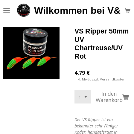
Zum
Wilkommen bei V&S F
Hauptinhalt
springen
VS Ripper 50mm
UV
Chartreuse/UV
Rot
4,79 €
inkl. MwSt zzgl. Versandkosten
In den
Warenkorb
Der VS Ripper ist ein
bekannter sehr Fäniger
Köder, handgefertigt in