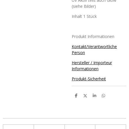
UV Aktiv teils auch Glow
(siehe Bilder)
Inhalt 1 Stück
Produkt Informationen
Kontakt/Verantwortliche
Person
Hersteller / Importeur
Informationen
Produkt-Sicherheit
T
T
T
T
e
e
e
e
i
i
i
i
l
l
l
l
e
e
e
e
n
n
n
n