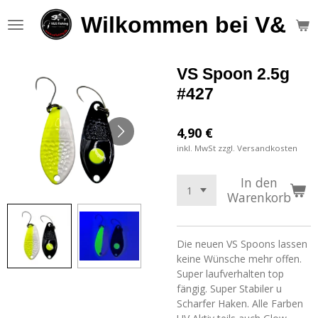
Zum
Wilkommen bei V&S F
Hauptinhalt
springen
VS Spoon 2.5g
#427
4,90 €
inkl. MwSt zzgl. Versandkosten
In den
Warenkorb
Die neuen VS Spoons lassen
keine Wünsche mehr offen.
Super laufverhalten top
fängig. Super Stabiler u
Scharfer Haken. Alle Farben