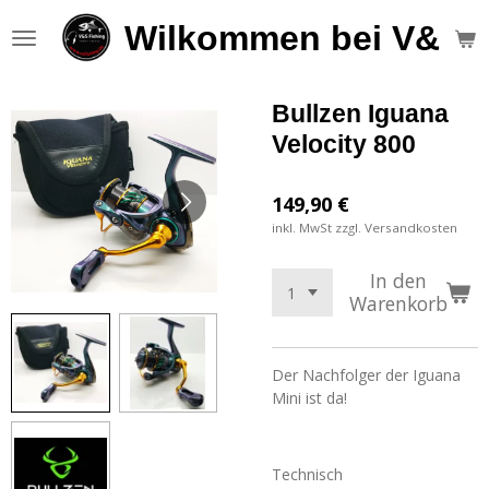
Zum
Wilkommen bei V&S F
Hauptinhalt
springen
Bullzen Iguana
Velocity 800
149,90 €
inkl. MwSt zzgl. Versandkosten
In den
Warenkorb
Der Nachfolger der Iguana
Mini ist da!
Technisch