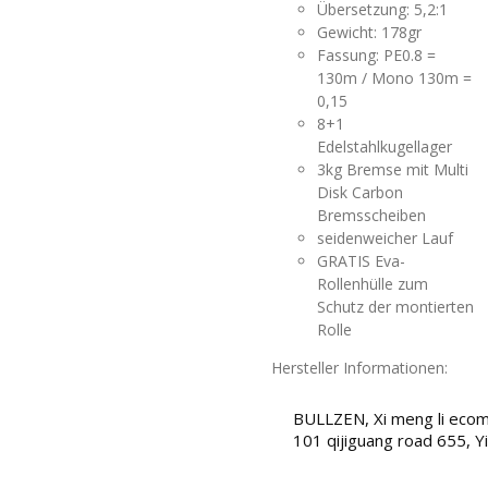
Übersetzung: 5,2:1
Gewicht: 178gr
Fassung: PE0.8 =
130m / Mono 130m =
0,15
8+1
Edelstahlkugellager
3kg Bremse mit Multi
Disk Carbon
Bremsscheiben
seidenweicher Lauf
GRATIS Eva-
Rollenhülle zum
Schutz der montierten
Rolle
Hersteller Informationen:
BULLZEN, Xi meng li ecom
101 qijiguang road 655, Y