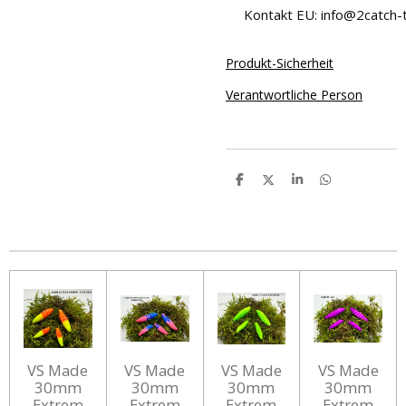
Kontakt EU: info@2catch-t
Produkt-Sicherheit
Verantwortliche Person
T
T
T
T
e
e
e
e
i
i
i
i
l
l
l
l
e
e
e
e
n
n
n
n
VS Made
VS Made
VS Made
VS Made
30mm
30mm
30mm
30mm
Extrem
Extrem
Extrem
Extrem