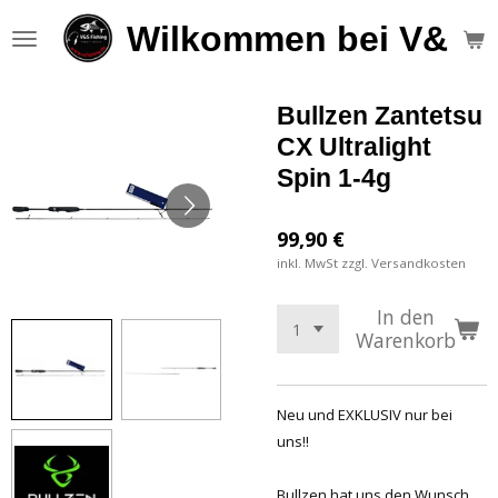
Zum
Wilkommen bei V&S F
Hauptinhalt
springen
Bullzen Zantetsu
CX Ultralight
Spin 1-4g
99,90 €
inkl. MwSt zzgl. Versandkosten
In den
Warenkorb
Neu und EXKLUSIV nur bei
uns!!
Bullzen hat uns den Wunsch