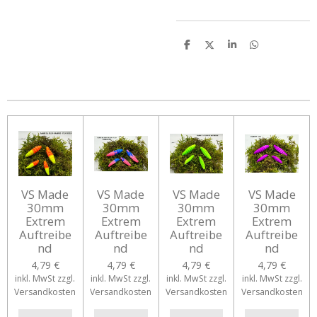
T
T
T
T
e
e
e
e
i
i
i
i
l
l
l
l
e
e
e
e
n
n
n
n
VS Made
VS Made
VS Made
VS Made
30mm
30mm
30mm
30mm
Extrem
Extrem
Extrem
Extrem
Auftreibe
Auftreibe
Auftreibe
Auftreibe
nd
nd
nd
nd
4,79 €
4,79 €
4,79 €
4,79 €
inkl. MwSt zzgl.
inkl. MwSt zzgl.
inkl. MwSt zzgl.
inkl. MwSt zzgl.
Versandkosten
Versandkosten
Versandkosten
Versandkosten