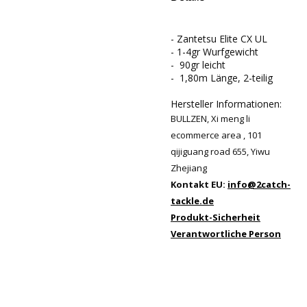
- Zantetsu Elite CX UL
- 1-4gr Wurfgewicht
- 90gr leicht
- 1,80m Länge, 2-teilig
Hersteller Informationen:
BULLZEN, Xi meng li
ecommerce area , 101
qijiguang road 655, Yiwu
Zhejiang
Kontakt EU:
info@2catch-
tackle.de
Produkt-Sicherheit
Verantwortliche Person