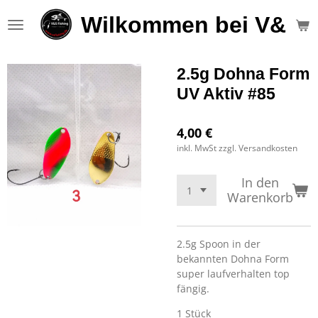
Zum
Wilkommen bei V&S F
Hauptinhalt
springen
2.5g Dohna Form
UV Aktiv #85
4,00 €
inkl. MwSt zzgl. Versandkosten
In den
Warenkorb
2.5g Spoon in der
bekannten Dohna Form
super laufverhalten top
fängig.
1 Stück