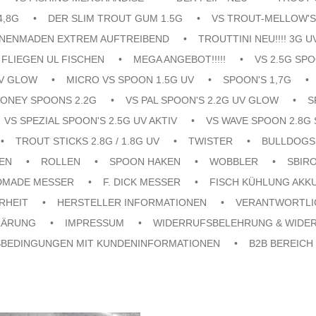
4,8G
DER SLIM TROUT GUM 1.5G
VS TROUT-MELLOW'S
ENENMADEN EXTREM AUFTREIBEND
TROUTTINI NEU!!!! 3G U
FLIEGEN UL FISCHEN
MEGA ANGEBOT!!!!!
VS 2.5G SPO
UV GLOW
MICRO VS SPOON 1.5G UV
SPOON'S 1,7G
ONEY SPOONS 2.2G
VS PAL SPOON'S 2.2G UV GLOW
S
VS SPEZIAL SPOON'S 2.5G UV AKTIV
VS WAVE SPOON 2.8G 
TROUT STICKS 2.8G / 1.8G UV
TWISTER
BULLDOGS
EN
ROLLEN
SPOON HAKEN
WOBBLER
SBIR
DMADE MESSER
F. DICK MESSER
FISCH KÜHLUNG AKK
RHEIT
HERSTELLER INFORMATIONEN
VERANTWORTLI
LÄRUNG
IMPRESSUM
WIDERRUFSBELEHRUNG & WIDE
SBEDINGUNGEN MIT KUNDENINFORMATIONEN
B2B BEREICH