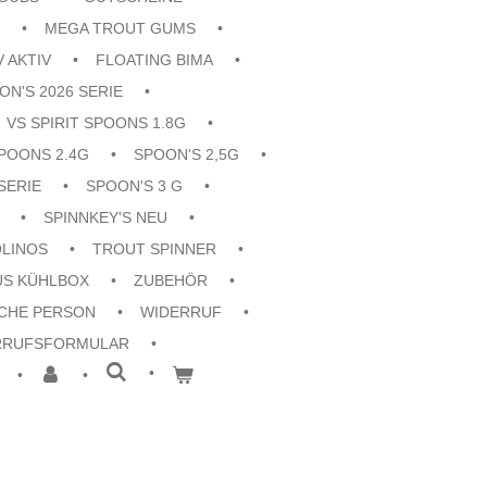
MEGA TROUT GUMS
V AKTIV
FLOATING BIMA
ON'S 2026 SERIE
VS SPIRIT SPOONS 1.8G
POONS 2.4G
SPOON'S 2,5G
SERIE
SPOON'S 3 G
SPINNKEY'S NEU
OLINOS
TROUT SPINNER
US KÜHLBOX
ZUBEHÖR
CHE PERSON
WIDERRUF
RRUFSFORMULAR