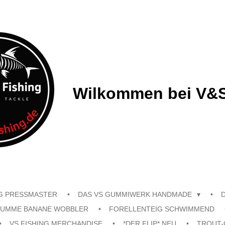
Wilkommen bei V&S
G PRESSMASTER
DAS VS GUMMIWERK HANDMADE
UMME BANANE WOBBLER
FORELLENTEIG SCHWIMMEND
VS FISHING MERCHANDISE
*DER FLIP* NEU
TROUT-