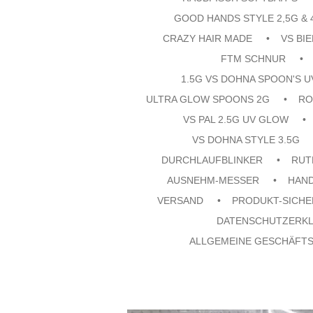
GOOD HANDS STYLE 2,5G & 
CRAZY HAIR MADE
VS BI
FTM SCHNUR
1.5G VS DOHNA SPOON'S 
ULTRA GLOW SPOONS 2G
RO
VS PAL 2.5G UV GLOW
VS DOHNA STYLE 3.5G
DURCHLAUFBLINKER
RUT
AUSNEHM-MESSER
HAN
VERSAND
PRODUKT-SICHE
DATENSCHUTZERK
ALLGEMEINE GESCHÄFT