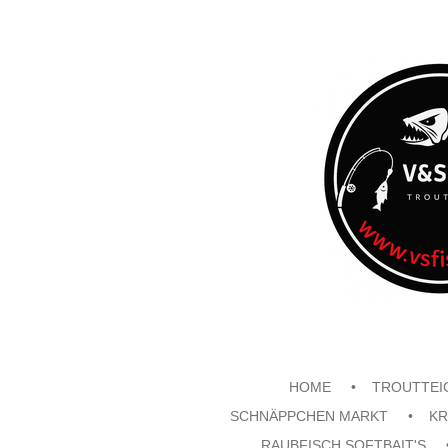
Zum
Hauptinhalt
springen
HOME
TROUTTEI
SCHNÄPPCHEN MARKT
KR
RAUBFISCH SOFTBAIT'S