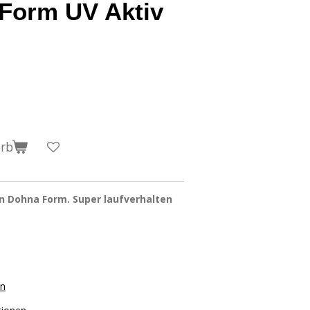
 Form UV Aktiv
orb
n Dohna Form. Super laufverhalten
on