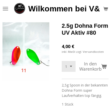
Zum
Wilkommen bei V&S F
Hauptinhalt
springen
2.5g Dohna Form
UV Aktiv #80
4,00 €
inkl. MwSt zzgl. Versandkosten
In den
Warenkorb
2,5g Spoon in der bekannten
Dohna Form super
Laufverhalten top fängig.
1 Stück