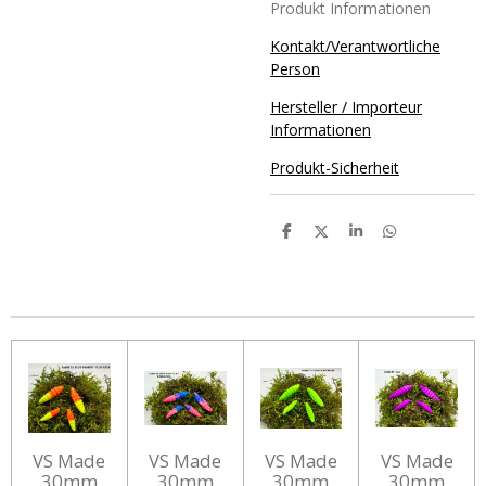
Produkt Informationen
Kontakt/Verantwortliche
Person
Hersteller / Importeur
Informationen
Produkt-Sicherheit
T
T
T
T
e
e
e
e
i
i
i
i
l
l
l
l
e
e
e
e
n
n
n
n
VS Made
VS Made
VS Made
VS Made
30mm
30mm
30mm
30mm