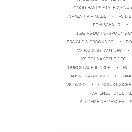
GOOD HANDS STYLE 2,5G & 
CRAZY HAIR MADE
VS BI
FTM SCHNUR
1.5G VS DOHNA SPOON'S 
ULTRA GLOW SPOONS 2G
RO
VS PAL 2.5G UV GLOW
VS DOHNA STYLE 3.5G
DURCHLAUFBLINKER
RUT
AUSNEHM-MESSER
HAN
VERSAND
PRODUKT-SICHE
DATENSCHUTZERK
ALLGEMEINE GESCHÄFT