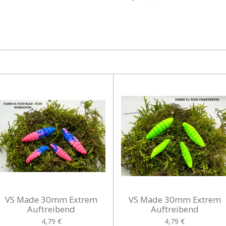
e
e
e
i
i
i
l
l
l
e
e
e
n
n
n
VS Made 30mm Extrem
VS Made 30mm Extrem
Auftreibend
Auftreibend
4,79 €
4,79 €