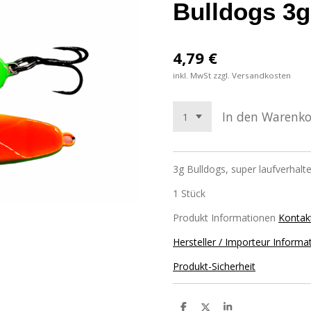
Bulldogs 3g
4,79 €
inkl. MwSt zzgl. Versandkosten
In den Warenk
3g Bulldogs, super laufverhal
1 Stück
Produkt Informationen
Kontak
Hersteller / Importeur Informa
Produkt-Sicherheit
T
T
T