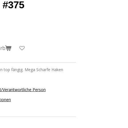
 #375
orb
ten top fängig. Mega Scharfe Haken
t/Verantwortliche Person
tionen