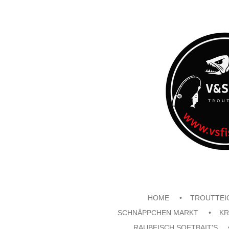
Zum
Hauptinhalt
springen
HOME
TROUTTEI
SCHNÄPPCHEN MARKT
KR
RAUBFISCH SOFTBAIT'S