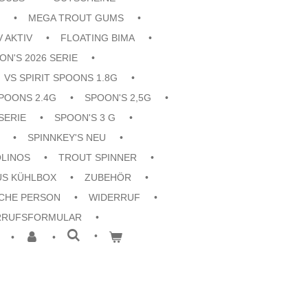
MEGA TROUT GUMS
V AKTIV
FLOATING BIMA
ON'S 2026 SERIE
VS SPIRIT SPOONS 1.8G
POONS 2.4G
SPOON'S 2,5G
SERIE
SPOON'S 3 G
SPINNKEY'S NEU
OLINOS
TROUT SPINNER
US KÜHLBOX
ZUBEHÖR
CHE PERSON
WIDERRUF
RRUFSFORMULAR