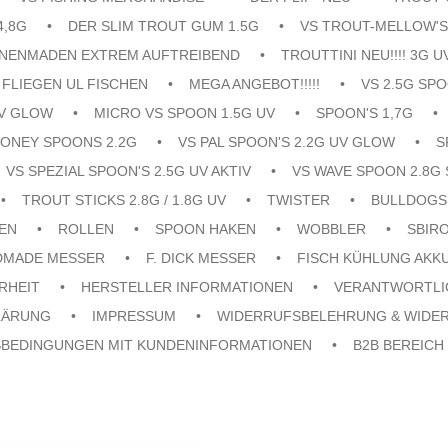
4,8G
DER SLIM TROUT GUM 1.5G
VS TROUT-MELLOW'S
ENENMADEN EXTREM AUFTREIBEND
TROUTTINI NEU!!!! 3G U
FLIEGEN UL FISCHEN
MEGA ANGEBOT!!!!!
VS 2.5G SPO
UV GLOW
MICRO VS SPOON 1.5G UV
SPOON'S 1,7G
ONEY SPOONS 2.2G
VS PAL SPOON'S 2.2G UV GLOW
S
VS SPEZIAL SPOON'S 2.5G UV AKTIV
VS WAVE SPOON 2.8G 
TROUT STICKS 2.8G / 1.8G UV
TWISTER
BULLDOGS
EN
ROLLEN
SPOON HAKEN
WOBBLER
SBIR
DMADE MESSER
F. DICK MESSER
FISCH KÜHLUNG AKK
RHEIT
HERSTELLER INFORMATIONEN
VERANTWORTLI
LÄRUNG
IMPRESSUM
WIDERRUFSBELEHRUNG & WIDE
SBEDINGUNGEN MIT KUNDENINFORMATIONEN
B2B BEREICH