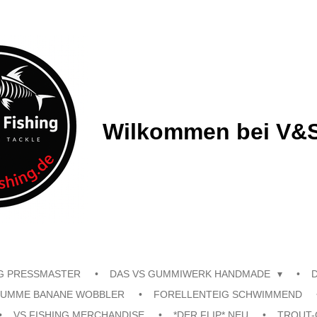
Wilkommen bei V&S
G PRESSMASTER
DAS VS GUMMIWERK HANDMADE
UMME BANANE WOBBLER
FORELLENTEIG SCHWIMMEND
VS FISHING MERCHANDISE
*DER FLIP* NEU
TROUT-