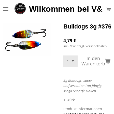
Zum
Wilkommen bei V&S F
Hauptinhalt
springen
Bulldogs 3g #376
4,79 €
inkl. MwSt zzgl. Versandkosten
In den
Warenkorb
3g Bulldogs, super
laufverhalten top fängig.
Mega Scharfe Haken
1 Stück
Produkt Informationen