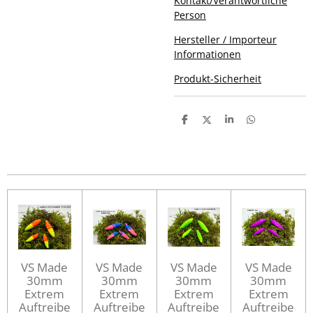
Kontakt/Verantwortliche
Person
Hersteller / Importeur
Informationen
Produkt-Sicherheit
T
T
T
T
e
e
e
e
i
i
i
i
l
l
l
l
e
e
e
e
n
n
n
n
VS Made
VS Made
VS Made
VS Made
30mm
30mm
30mm
30mm
Extrem
Extrem
Extrem
Extrem
Auftreibe
Auftreibe
Auftreibe
Auftreibe