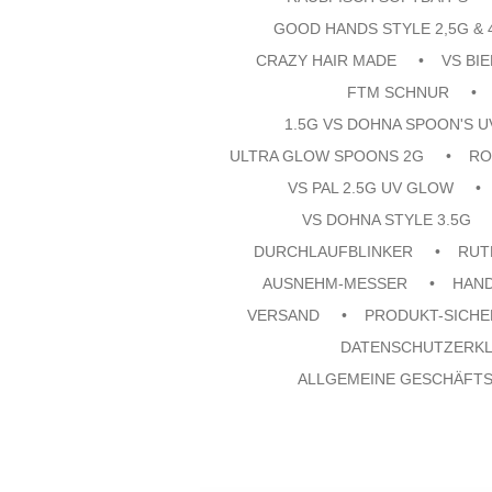
GOOD HANDS STYLE 2,5G & 
CRAZY HAIR MADE
VS BI
FTM SCHNUR
1.5G VS DOHNA SPOON'S 
ULTRA GLOW SPOONS 2G
RO
VS PAL 2.5G UV GLOW
VS DOHNA STYLE 3.5G
DURCHLAUFBLINKER
RUT
AUSNEHM-MESSER
HAN
VERSAND
PRODUKT-SICHE
DATENSCHUTZERK
ALLGEMEINE GESCHÄFT