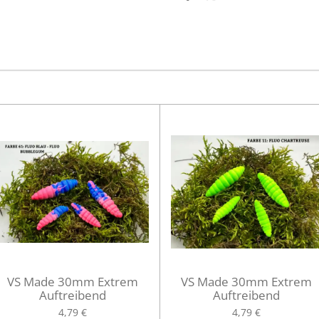
e
e
e
i
i
i
l
l
l
e
e
e
n
n
n
VS Made 30mm Extrem
VS Made 30mm Extrem
Auftreibend
Auftreibend
4,79 €
4,79 €