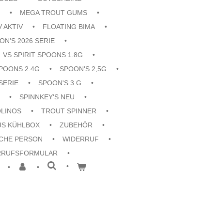
MEGA TROUT GUMS
V AKTIV
FLOATING BIMA
ON'S 2026 SERIE
VS SPIRIT SPOONS 1.8G
POONS 2.4G
SPOON'S 2,5G
SERIE
SPOON'S 3 G
SPINNKEY'S NEU
OLINOS
TROUT SPINNER
US KÜHLBOX
ZUBEHÖR
CHE PERSON
WIDERRUF
RRUFSFORMULAR