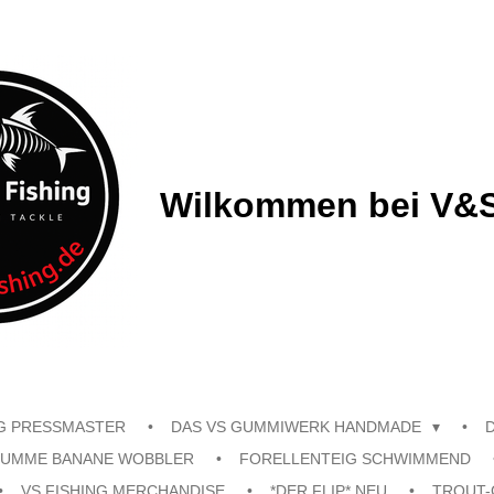
Wilkommen bei V&S
G PRESSMASTER
DAS VS GUMMIWERK HANDMADE
UMME BANANE WOBBLER
FORELLENTEIG SCHWIMMEND
VS FISHING MERCHANDISE
*DER FLIP* NEU
TROUT-