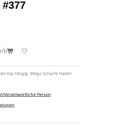
 #377
orb
lten top fängig. Mega Scharfe Haken
t/Verantwortliche Person
ationen