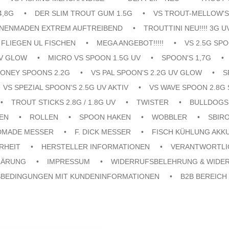
4,8G
DER SLIM TROUT GUM 1.5G
VS TROUT-MELLOW'S
ENENMADEN EXTREM AUFTREIBEND
TROUTTINI NEU!!!! 3G U
FLIEGEN UL FISCHEN
MEGA ANGEBOT!!!!!
VS 2.5G SPO
UV GLOW
MICRO VS SPOON 1.5G UV
SPOON'S 1,7G
ONEY SPOONS 2.2G
VS PAL SPOON'S 2.2G UV GLOW
S
VS SPEZIAL SPOON'S 2.5G UV AKTIV
VS WAVE SPOON 2.8G 
TROUT STICKS 2.8G / 1.8G UV
TWISTER
BULLDOGS
EN
ROLLEN
SPOON HAKEN
WOBBLER
SBIR
DMADE MESSER
F. DICK MESSER
FISCH KÜHLUNG AKK
RHEIT
HERSTELLER INFORMATIONEN
VERANTWORTLI
LÄRUNG
IMPRESSUM
WIDERRUFSBELEHRUNG & WIDE
SBEDINGUNGEN MIT KUNDENINFORMATIONEN
B2B BEREICH