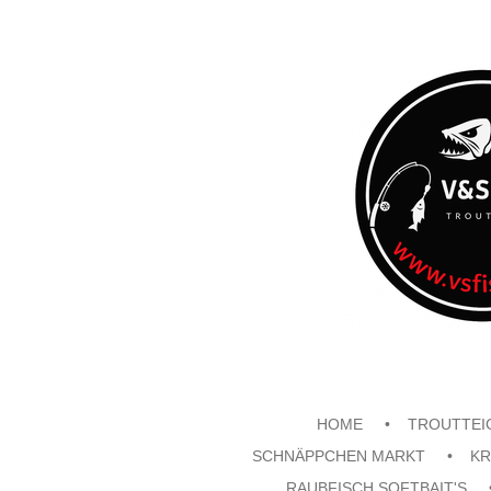
Zum
Hauptinhalt
springen
HOME
TROUTTEI
SCHNÄPPCHEN MARKT
KR
RAUBFISCH SOFTBAIT'S