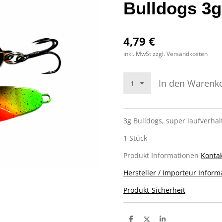
Bulldogs 3g
4,79 €
inkl. MwSt zzgl. Versandkosten
In den Warenk
3g Bulldogs, super laufverha
1 Stück
Produkt Informationen
Kontak
Hersteller / Importeur Inform
Produkt-Sicherheit
T
T
T