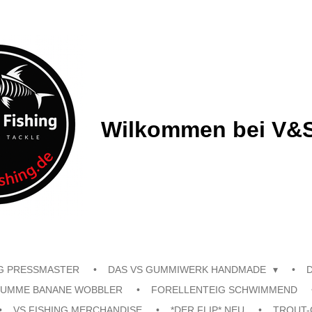
Wilkommen bei V&S
G PRESSMASTER
DAS VS GUMMIWERK HANDMADE
UMME BANANE WOBBLER
FORELLENTEIG SCHWIMMEND
VS FISHING MERCHANDISE
*DER FLIP* NEU
TROUT-