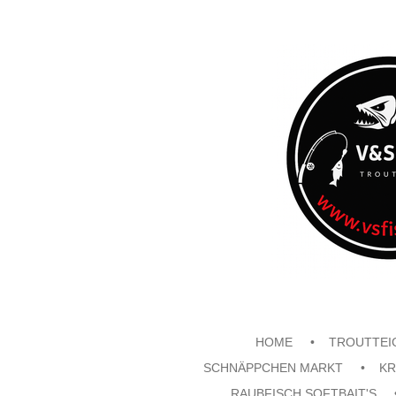
Zum
Hauptinhalt
springen
HOME
TROUTTEI
SCHNÄPPCHEN MARKT
KR
RAUBFISCH SOFTBAIT'S