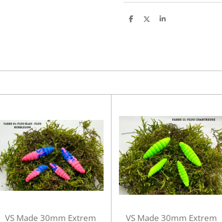
T
T
T
e
e
e
i
i
i
l
l
l
e
e
e
n
n
n
VS Made 30mm Extrem
VS Made 30mm Extrem