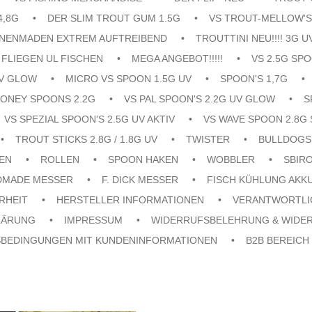
4,8G
DER SLIM TROUT GUM 1.5G
VS TROUT-MELLOW'S
ENENMADEN EXTREM AUFTREIBEND
TROUTTINI NEU!!!! 3G U
FLIEGEN UL FISCHEN
MEGA ANGEBOT!!!!!
VS 2.5G SPO
UV GLOW
MICRO VS SPOON 1.5G UV
SPOON'S 1,7G
ONEY SPOONS 2.2G
VS PAL SPOON'S 2.2G UV GLOW
S
VS SPEZIAL SPOON'S 2.5G UV AKTIV
VS WAVE SPOON 2.8G 
TROUT STICKS 2.8G / 1.8G UV
TWISTER
BULLDOGS
EN
ROLLEN
SPOON HAKEN
WOBBLER
SBIR
DMADE MESSER
F. DICK MESSER
FISCH KÜHLUNG AKK
RHEIT
HERSTELLER INFORMATIONEN
VERANTWORTLI
LÄRUNG
IMPRESSUM
WIDERRUFSBELEHRUNG & WIDE
SBEDINGUNGEN MIT KUNDENINFORMATIONEN
B2B BEREICH