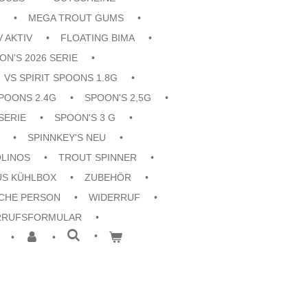
MEGA TROUT GUMS
V AKTIV
FLOATING BIMA
ON'S 2026 SERIE
VS SPIRIT SPOONS 1.8G
POONS 2.4G
SPOON'S 2,5G
SERIE
SPOON'S 3 G
SPINNKEY'S NEU
OLINOS
TROUT SPINNER
US KÜHLBOX
ZUBEHÖR
CHE PERSON
WIDERRUF
RRUFSFORMULAR