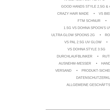
GOOD HANDS STYLE 2,5G & 
CRAZY HAIR MADE
VS BI
FTM SCHNUR
1.5G VS DOHNA SPOON'S 
ULTRA GLOW SPOONS 2G
RO
VS PAL 2.5G UV GLOW
VS DOHNA STYLE 3.5G
DURCHLAUFBLINKER
RUT
AUSNEHM-MESSER
HAN
VERSAND
PRODUKT-SICHE
DATENSCHUTZERK
ALLGEMEINE GESCHÄFT