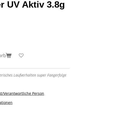
r UV Aktiv 3.8g
orb
rerisches Laufverhalten super Fangerfolge
t/Verantwortliche Person
ationen