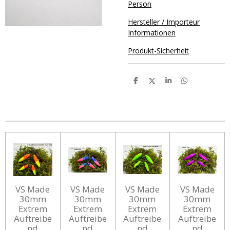
Person
Hersteller / Importeur
Informationen
Produkt-Sicherheit
T
T
T
T
e
e
e
e
i
i
i
i
l
l
l
l
e
e
e
e
n
n
n
n
VS Made
VS Made
VS Made
VS Made
30mm
30mm
30mm
30mm
Extrem
Extrem
Extrem
Extrem
Auftreibe
Auftreibe
Auftreibe
Auftreibe
nd
nd
nd
nd