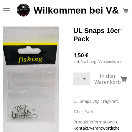
Zum
Wilkommen bei V&S F
Hauptinhalt
springen
UL Snaps 10er
Pack
1,50 €
inkl. MwSt zzgl. Versandkosten
In den
Warenkorb
UL Snaps 7kg Tragkraft.
10 er Pack
Produkt Informationen
Kontakt/Verantwortliche