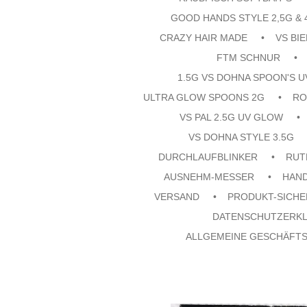
GOOD HANDS STYLE 2,5G & 
CRAZY HAIR MADE
VS BI
FTM SCHNUR
1.5G VS DOHNA SPOON'S 
ULTRA GLOW SPOONS 2G
RO
VS PAL 2.5G UV GLOW
VS DOHNA STYLE 3.5G
DURCHLAUFBLINKER
RUT
AUSNEHM-MESSER
HAN
VERSAND
PRODUKT-SICHE
DATENSCHUTZERK
ALLGEMEINE GESCHÄFT