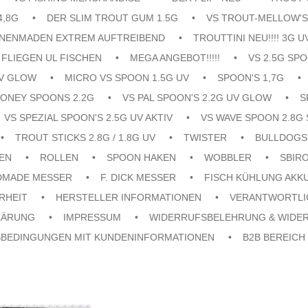
4,8G
DER SLIM TROUT GUM 1.5G
VS TROUT-MELLOW'S
ENENMADEN EXTREM AUFTREIBEND
TROUTTINI NEU!!!! 3G U
FLIEGEN UL FISCHEN
MEGA ANGEBOT!!!!!
VS 2.5G SPO
UV GLOW
MICRO VS SPOON 1.5G UV
SPOON'S 1,7G
ONEY SPOONS 2.2G
VS PAL SPOON'S 2.2G UV GLOW
S
VS SPEZIAL SPOON'S 2.5G UV AKTIV
VS WAVE SPOON 2.8G 
TROUT STICKS 2.8G / 1.8G UV
TWISTER
BULLDOGS
EN
ROLLEN
SPOON HAKEN
WOBBLER
SBIR
DMADE MESSER
F. DICK MESSER
FISCH KÜHLUNG AKK
RHEIT
HERSTELLER INFORMATIONEN
VERANTWORTLI
LÄRUNG
IMPRESSUM
WIDERRUFSBELEHRUNG & WIDE
SBEDINGUNGEN MIT KUNDENINFORMATIONEN
B2B BEREICH