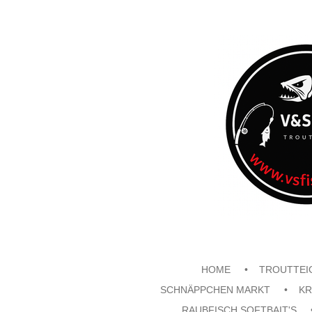
Zum
Hauptinhalt
springen
HOME
TROUTTEI
SCHNÄPPCHEN MARKT
KR
RAUBFISCH SOFTBAIT'S