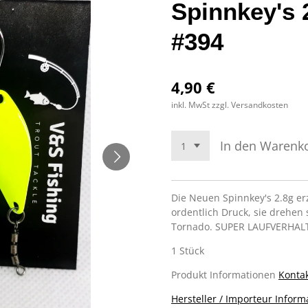
Spinnkey's 
#394
4,90 €
inkl. MwSt zzgl. Versandkosten
In den Warenk
Die Neuen Spinnkey's 2.8g e
ordentlich Druck, sie drehen 
Tornado. SUPER LAUFVERHA
1 Stück
Produkt Informationen
Kontak
Hersteller / Importeur Inform