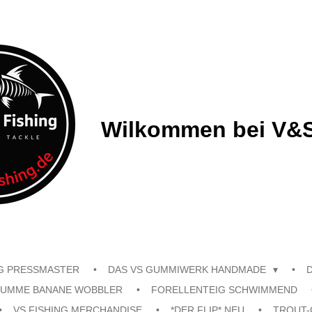
Wilkommen bei V&S
G PRESSMASTER
DAS VS GUMMIWERK HANDMADE
UMME BANANE WOBBLER
FORELLENTEIG SCHWIMMEND
VS FISHING MERCHANDISE
*DER FLIP* NEU
TROUT-