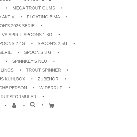
MEGA TROUT GUMS
V AKTIV
FLOATING BIMA
ON'S 2026 SERIE
VS SPIRIT SPOONS 1.8G
POONS 2.4G
SPOON'S 2,5G
SERIE
SPOON'S 3 G
SPINNKEY'S NEU
OLINOS
TROUT SPINNER
US KÜHLBOX
ZUBEHÖR
CHE PERSON
WIDERRUF
RRUFSFORMULAR