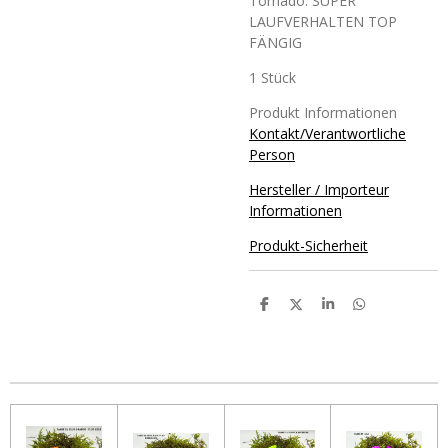
Tornado. SUPER
LAUFVERHALTEN TOP
FÄNGIG
1 Stück
Produkt Informationen
Kontakt/Verantwortliche
Person
Hersteller / Importeur
Informationen
Produkt-Sicherheit
T
T
T
T
e
e
e
e
i
i
i
i
l
l
l
l
e
e
e
e
n
n
n
n