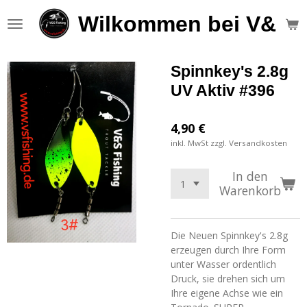
Zum
Wilkommen bei V&S F
Hauptinhalt
springen
Spinnkey's 2.8g
UV Aktiv #396
4,90 €
inkl. MwSt zzgl. Versandkosten
In den
Warenkorb
Die Neuen Spinnkey's 2.8g
erzeugen durch Ihre Form
unter Wasser ordentlich
Druck, sie drehen sich um
Ihre eigene Achse wie ein