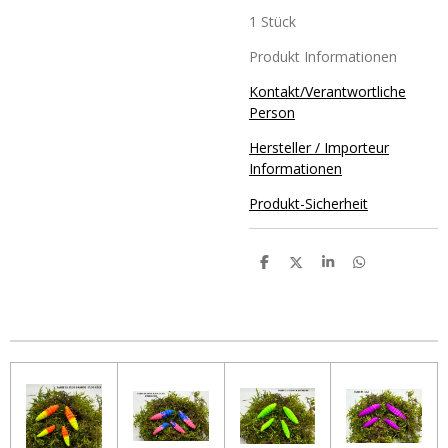
1 Stück
Produkt Informationen
Kontakt/Verantwortliche
Person
Hersteller / Importeur
Informationen
Produkt-Sicherheit
T
T
T
T
e
e
e
e
i
i
i
i
l
l
l
l
e
e
e
e
n
n
n
n