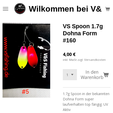
Zum
Wilkommen bei V&S F
Hauptinhalt
springen
VS Spoon 1.7g
Dohna Form
#160
4,00 €
inkl. MwSt zzgl. Versandkosten
In den
Warenkorb
1.7g Spoon in der bekannten
Dohna Form super
laufverhalten top fängig. UV
Aktiv