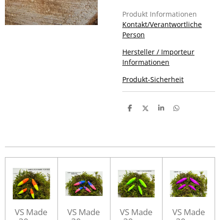
Produkt Informationen
Kontakt/Verantwortliche
Person
Hersteller / Importeur
Informationen
Produkt-Sicherheit
T
T
T
T
e
e
e
e
i
i
i
i
l
l
l
l
e
e
e
e
n
n
n
n
VS Made
VS Made
VS Made
VS Made