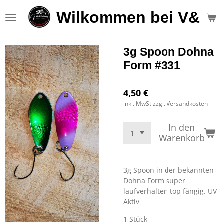
Zum
Wilkommen bei V&S F
Hauptinhalt
springen
3g Spoon Dohna
Form #331
4,50 €
inkl. MwSt zzgl. Versandkosten
In den
Warenkorb
3g Spoon in der bekannten
Dohna Form super
laufverhalten top fängig. UV
Aktiv
1 Stück