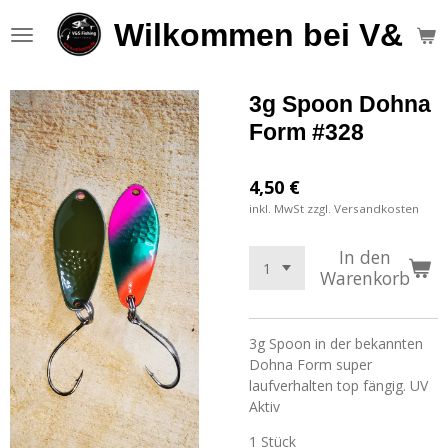
Zum
Wilkommen bei V&S F
Hauptinhalt
springen
3g Spoon Dohna
Form #328
4,50 €
inkl. MwSt zzgl. Versandkosten
In den
Warenkorb
3g Spoon in der bekannten
Dohna Form super
laufverhalten top fängig. UV
Aktiv
1 Stück