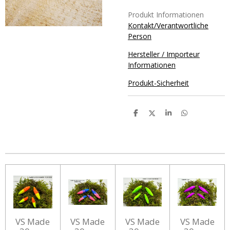
Produkt Informationen
Kontakt/Verantwortliche
Person
Hersteller / Importeur
Informationen
Produkt-Sicherheit
T
T
T
T
e
e
e
e
i
i
i
i
l
l
l
l
e
e
e
e
n
n
n
n
VS Made
VS Made
VS Made
VS Made