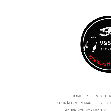
Zum
Hauptinhalt
springen
HOME
TROUTTEI
SCHNÄPPCHEN MARKT
KR
RAUBFISCH SOFTBAIT'S