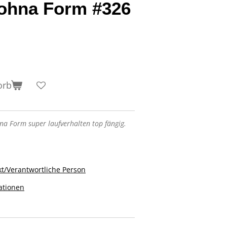
ohna Form #326
orb
a Form super laufverhalten top fängig.
t/Verantwortliche Person
ationen