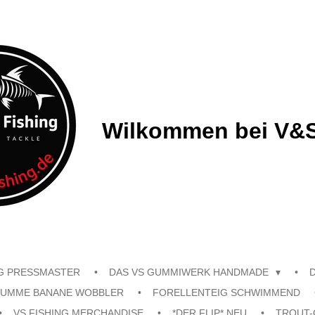
Wilkommen bei V&S
G PRESSMASTER
DAS VS GUMMIWERK HANDMADE
UMME BANANE WOBBLER
FORELLENTEIG SCHWIMMEND
VS FISHING MERCHANDISE
*DER FLIP* NEU
TROUT-