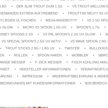
4,8G
DER SLIM TROUT GUM 1.5G
VS TROUT-MELLOW'S
ENENMADEN EXTREM AUFTREIBEND
TROUTTINI NEU!!!! 3G U
FLIEGEN UL FISCHEN
MEGA ANGEBOT!!!!!
VS 2.5G SPO
UV GLOW
MICRO VS SPOON 1.5G UV
SPOON'S 1,7G
ONEY SPOONS 2.2G
VS PAL SPOON'S 2.2G UV GLOW
S
VS SPEZIAL SPOON'S 2.5G UV AKTIV
VS WAVE SPOON 2.8G 
TROUT STICKS 2.8G / 1.8G UV
TWISTER
BULLDOGS
EN
ROLLEN
SPOON HAKEN
WOBBLER
SBIR
DMADE MESSER
F. DICK MESSER
FISCH KÜHLUNG AKK
RHEIT
HERSTELLER INFORMATIONEN
VERANTWORTLI
LÄRUNG
IMPRESSUM
WIDERRUFSBELEHRUNG & WIDE
SBEDINGUNGEN MIT KUNDENINFORMATIONEN
B2B BEREICH