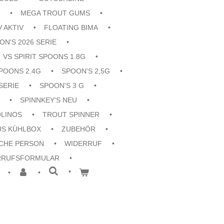
MEGA TROUT GUMS
V AKTIV
FLOATING BIMA
ON'S 2026 SERIE
VS SPIRIT SPOONS 1.8G
POONS 2.4G
SPOON'S 2,5G
SERIE
SPOON'S 3 G
SPINNKEY'S NEU
OLINOS
TROUT SPINNER
US KÜHLBOX
ZUBEHÖR
CHE PERSON
WIDERRUF
RRUFSFORMULAR