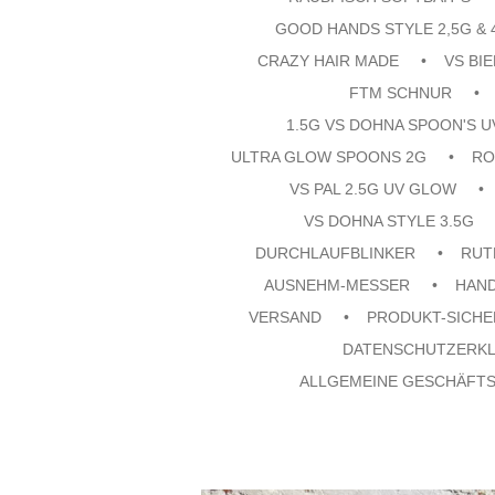
GOOD HANDS STYLE 2,5G & 
CRAZY HAIR MADE
VS BI
FTM SCHNUR
1.5G VS DOHNA SPOON'S 
ULTRA GLOW SPOONS 2G
RO
VS PAL 2.5G UV GLOW
VS DOHNA STYLE 3.5G
DURCHLAUFBLINKER
RUT
AUSNEHM-MESSER
HAN
VERSAND
PRODUKT-SICHE
DATENSCHUTZERK
ALLGEMEINE GESCHÄFT